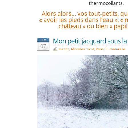
thermocollants.
Alors alors… vos tout-petits, que
« avoir les pieds dans l’eau », «
château » ou bien « papil
Mon petit jacquard sous la n
FÉV
07
e-shop
,
Modèles tricot
,
Paris
,
Surnaturelle