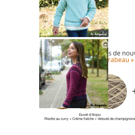
On a imaginé pour vous de nou
pour
le pull « Pont Mirabeau »