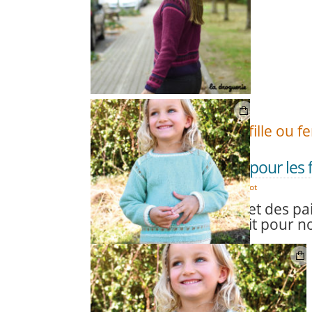
Alors, plutôt fille ou 
On adore tricoter pour les f
DÉC
08
Duvet d'Anjou
,
Modèles tricot
Des rayures et des pail
c’est le combo parfait pour nos 