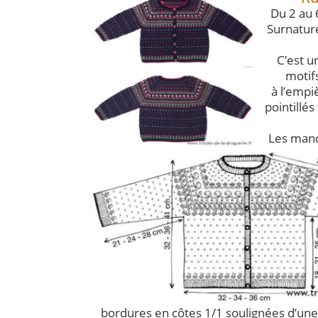
Du 2 au 6
Surnature
C’est u
motifs
à l’empi
pointillés
Les manc
bordures en côtes 1/1 soulignées d’une