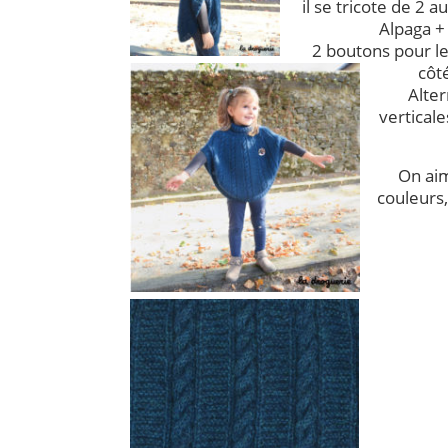
il se tricote de 2 
Alpaga +
2 boutons pour l
côté
Alte
vertical
On aim
couleurs,