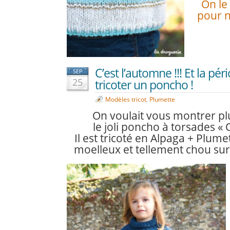
On le 
pour n
C’est l’automne !!! Et la pé
SEP
25
tricoter un poncho !
Modèles tricot
,
Plumette
On voulait vous montrer plu
le joli poncho à torsades «
Il est tricoté en Alpaga + Plume
moelleux
et tellement chou sur