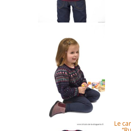
Le ca
“Ru