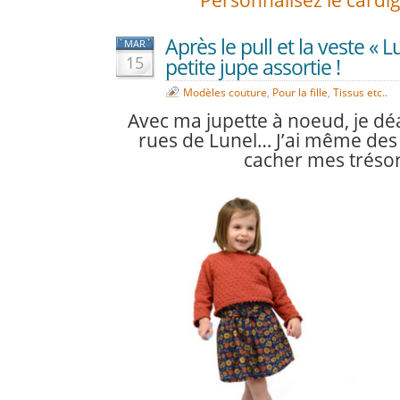
Personnalisez le cardiga
Après le pull et la veste « Lu
MAR
15
petite jupe assortie !
Modèles couture
,
Pour la fille
,
Tissus etc..
Avec ma jupette à noeud, je d
rues de Lunel… J’ai même des
cacher mes trésor