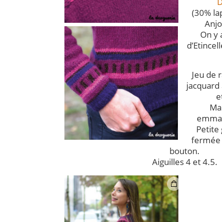
D
(30% la
Anjo
On y 
d’Etincell
Jeu de 
jacquard à
e
Ma
emman
Petite
fermée 
bouton.
Aiguilles 4 et 4.5.