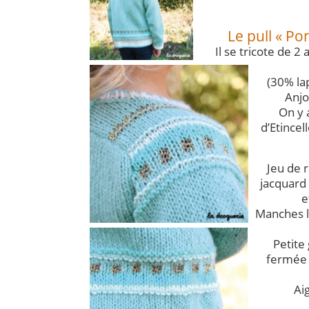
Le pull « Po
Il se tricote de 2
(30% la
Anjo
On y 
d’Etincell
Jeu de 
jacquard à
e
Manches 
Petite
fermée 
Aig