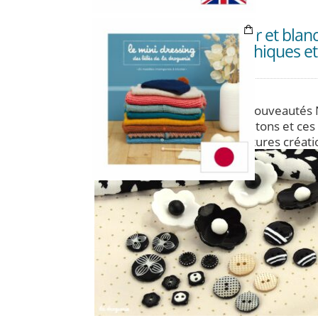
La collection « Noir et blanc
MAR
01
des boutons graphiques et 
Droguerie !!
Noir et Blanc
On craque pour ces nouveautés N
Chics et intemporels ces boutons et ces 
pour nos futures créati