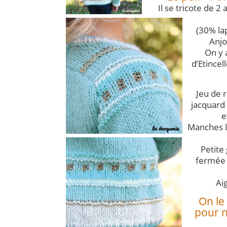
Il se tricote de 2
(30% la
Anjo
On y 
d’Etincell
Jeu de 
jacquard à
e
Manches 
Petite
fermée 
Aig
On le 
pour n