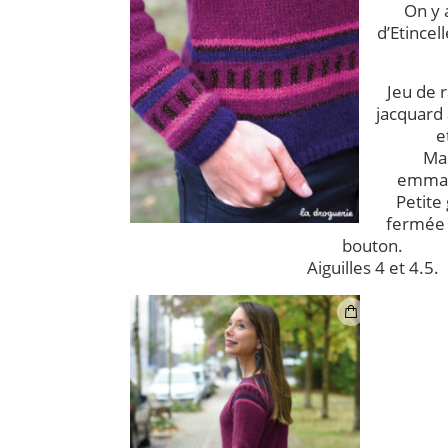
On y 
d’Etincell
Jeu de 
jacquard à
e
Ma
emman
Petite
fermée 
bouton.
Aiguilles 4 et 4.5.