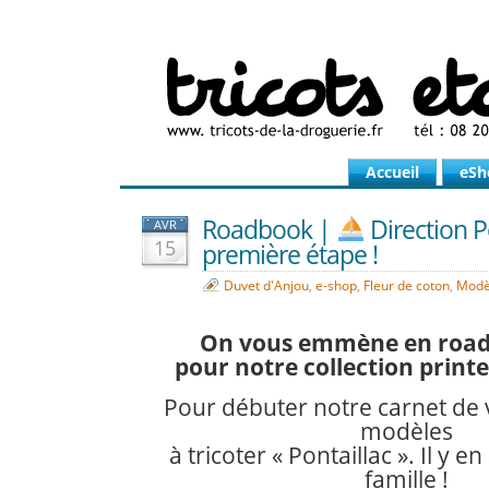
Accueil
eSh
Roadbook |
Direction Po
AVR
15
première étape !
Duvet d'Anjou
,
e-shop
,
Fleur de coton
,
Modèl
On vous emmène en roadt
pour notre collection print
Pour débuter notre carnet de v
modèles
à tricoter « Pontaillac ». Il y e
famille !