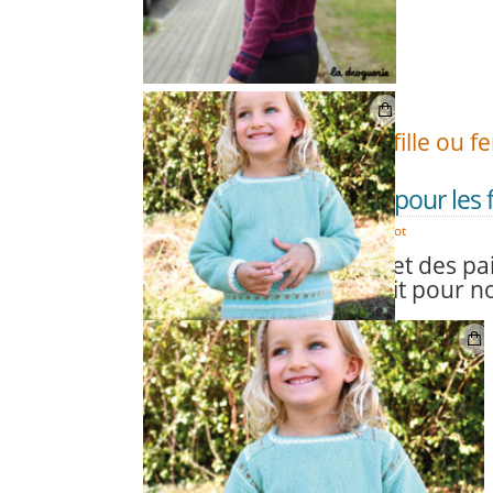
Alors, plutôt fille ou 
On adore tricoter pour les f
DÉC
08
Duvet d'Anjou
,
Modèles tricot
Des rayures et des pail
c’est le combo parfait pour nos 