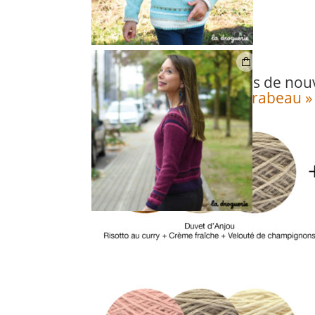
On a imaginé pour vous de nou
pour
le pull « Pont Mirabeau »