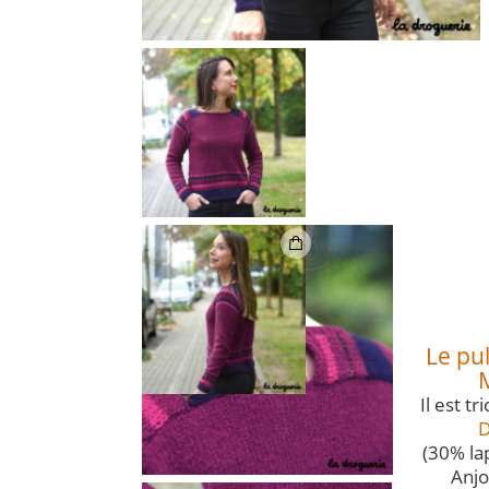
Le pu
Il est t
D
(30% la
Anjo