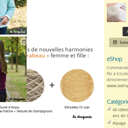
A
Suiv
é pour vous de nouvelles harmonies
ll « Pont Mirabeau »
femme et fille :
eShop
Commandez 
fils à trico
directemen
www.ladro
Catégori
40 idée
ans de 
Alpaga