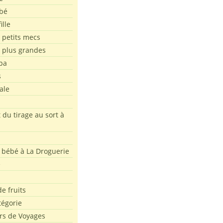
bé
ille
 petits mecs
s plus grandes
pa
s
ale
 du tirage au sort à
 bébé à La Droguerie
e
e fruits
tégorie
rs de Voyages