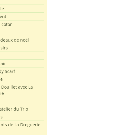
le
ent
e coton
e
adeaux de noël
isirs
air
dy Scarf
me
 Douillet avec La
ie
atelier du Trio
us
ants de La Droguerie