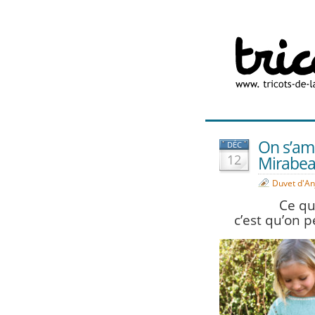
On s’amu
DÉC
12
Mirabeau
Duvet d'An
Ce qu
c’est qu’on p