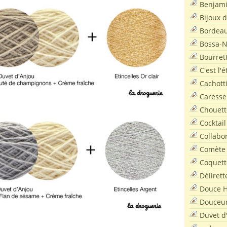
Benjam
Bijoux 
Bordea
Bossa-
Bourret
C'est l'
Cachott
Caresse
Chouett
Cocktail
Collabo
Comète
Coquett
Délirett
Douce H
Douceu
Duvet d