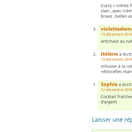
Curry + crème f
clair…avec crèm
bravo , belles a
violettedem
13 décembre 2018
artichaut au na
Hélène
a écrit
13 décembre 2018
infusion à la r
+étincelles mar
Sophie
a écrit
12 décembre 2018
Cocktail fraîch
d’argent
Laisser une r