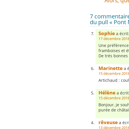
Alors, qu
7 commentaire
du pull « Pont 
Sophie
a écrit
17 décembre 2018
Une préférence 
framboises et é
De très bonnes 
Marinette
a é
15 décembre 2018
Artichaud : cou
Hélène
a écrit
15 décembre 2018
Bonjour, je sou
purée de châtai
rêveuse
a écri
13 décembre 2018