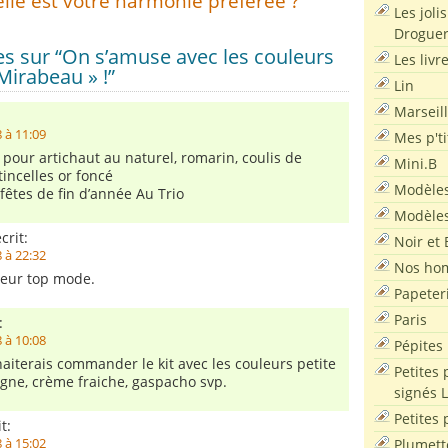
elle est votre harmonie préférée ?
Les joli
Droguer
s sur “On s’amuse avec les couleurs
Les livr
Mirabeau » !”
Lin
Marseil
:
 à 11:09
Mes p'ti
pour artichaut au naturel, romarin, coulis de
Mini.B
tincelles or foncé
Modèles
fêtes de fin d’année Au Trio
Modèles
crit:
Noir et 
 à 22:32
Nos ho
leur top mode.
Papeter
Paris
:
 à 10:08
Pépites
haiterais commander le kit avec les couleurs petite
Petites 
gne, crème fraiche, gaspacho svp.
signés 
Petites 
t:
Plumett
 à 15:02