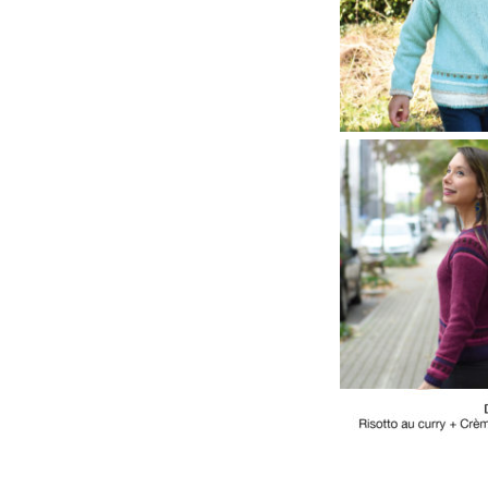
On a imagin
pour
le pu