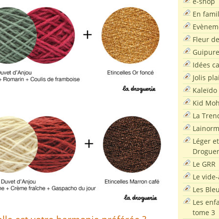
e-shop
En famil
Evènem
Fleur d
Guipur
Idées c
Jolis pla
Kaleïdo
Kid Moh
La Tren
Lainor
Léger et
Droguer
Le GRR
Le vide-
Les Ble
Les enf
tome 3