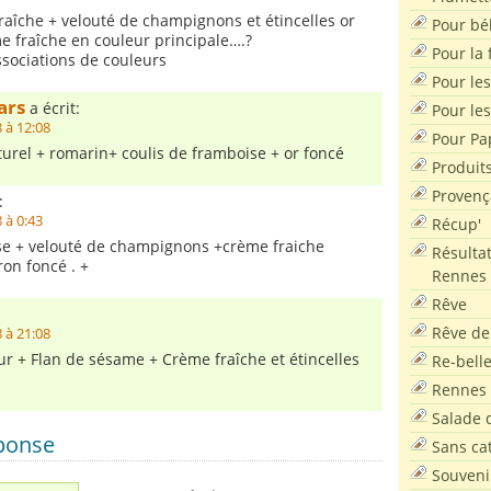
raîche + velouté de champignons et étincelles or
Pour bé
e fraîche en couleur principale….?
Pour la f
ssociations de couleurs
Pour les
ars
a écrit:
Pour le
 à 12:08
Pour Pa
turel + romarin+ coulis de framboise + or foncé
Produit
Provenç
:
 à 0:43
Récup'
ose + velouté de champignons +crème fraiche
Résultat
ron foncé . +
Rennes
Rêve
:
Rêve de
 à 21:08
eur + Flan de sésame + Crème fraîche et étincelles
Re-bell
Rennes
Salade d
éponse
Sans ca
Souveni