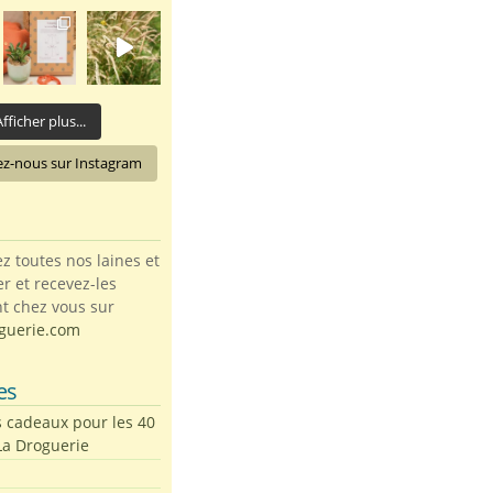
fficher plus...
ez-nous sur Instagram
toutes nos laines et
ter et recevez-les
t chez vous sur
guerie.com
es
s cadeaux pour les 40
La Droguerie