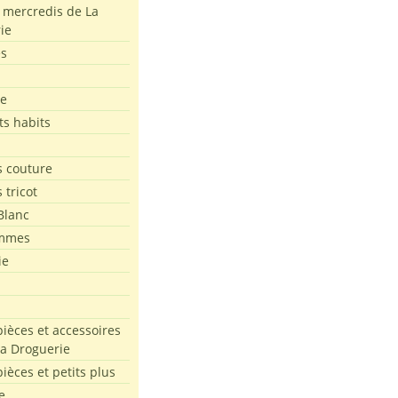
s mercredis de La
ie
es
le
ts habits
 couture
 tricot
Blanc
mmes
ie
pièces et accessoires
La Droguerie
pièces et petits plus
e