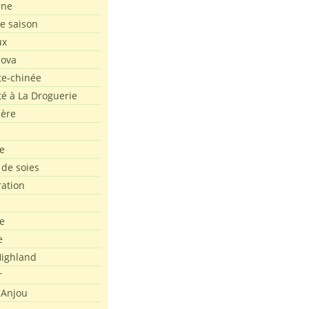
ine
de saison
ux
Nova
te-chinée
été à La Droguerie
ière
e
 de soies
ration
e
e
ighland
r
'Anjou