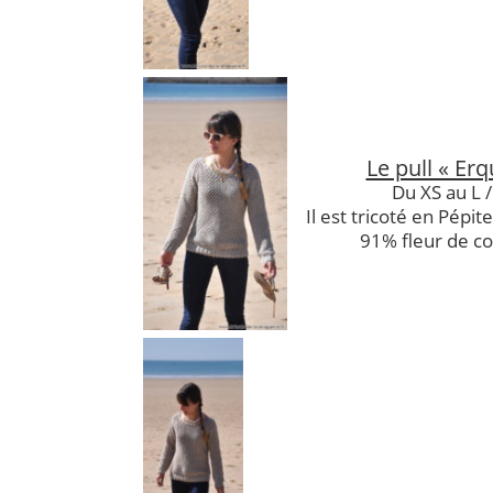
Le pull « Erq
Du XS au L /
Il est tricoté en Pépit
91% fleur de co