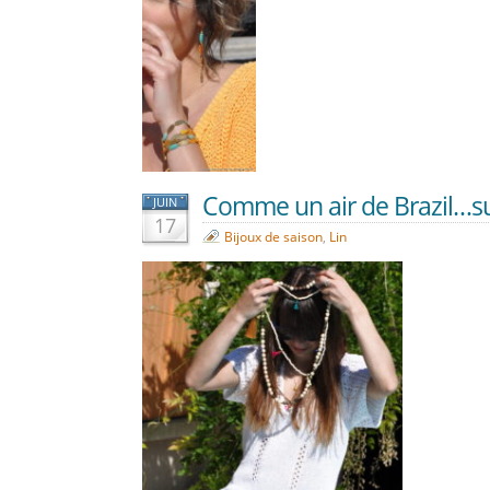
Comme un air de Brazil…su
JUIN
17
Bijoux de saison
,
Lin