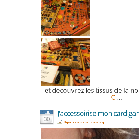
et découvrez les tissus de la no
ICI
…
J’accessoirise mon cardiga
JUIL
30
Bijoux de saison
,
e-shop