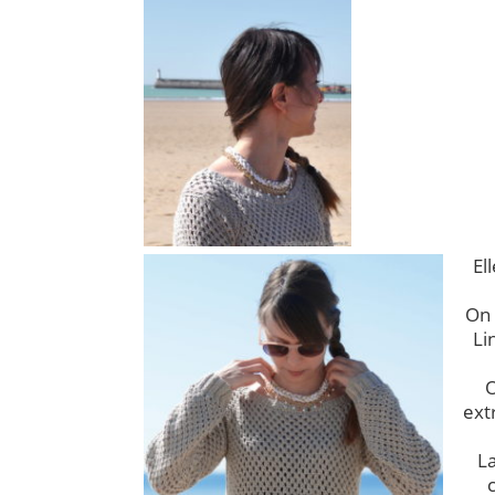
El
On 
Li
O
ext
La