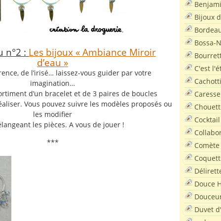
Benjam
Bijoux 
Bordea
Bossa-
u n°2 :
Les bijoux « Ambiance Miroir
Bourret
d’eau »
C'est l'
ence, de l’irisé… laissez-vous guider par votre
Cachott
imagination…
ortiment d’un bracelet et de 3 paires de boucles
Caresse
à réaliser. Vous pouvez suivre les modèles proposés ou
Chouett
les modifier
Cocktail
langeant les pièces. A vous de jouer !
Collabo
***
Comète
Coquett
Délirett
Douce H
Douceu
Duvet d