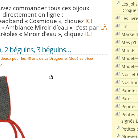
Les joli
uvez commander tous ces bijoux
Droguer
directement en ligne :
Les livr
eadband « Cosmique », cliquez
ICI
Lin
 « Ambiance Miroir d’eau », c’est par
LÀ
créoles « Miroir d’eau », cliquez
ICI
Marseil
Mes p'ti
, 2 béguins, 3 béguins…
Mini.B
Modèles
adeaux pour les 40 ans de La Droguerie
,
Modèles tricot
,
le
Modèles
Noir et 
Nos ho
Papeter
Paris
Pépites
Petites 
signés 
Petites 
Plumett