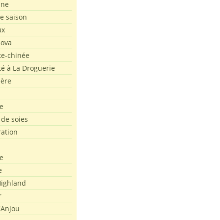
ine
de saison
ux
Nova
te-chinée
été à La Droguerie
ière
e
 de soies
ration
e
e
ighland
r
'Anjou