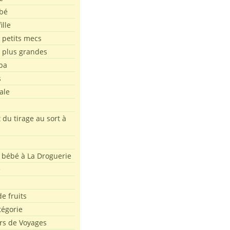
bé
ille
 petits mecs
s plus grandes
pa
s
ale
 du tirage au sort à
 bébé à La Droguerie
e
e fruits
tégorie
rs de Voyages