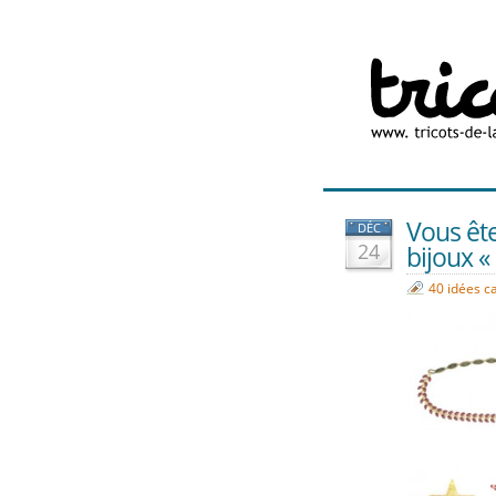
Vous ête
DÉC
24
bijoux «
40 idées c