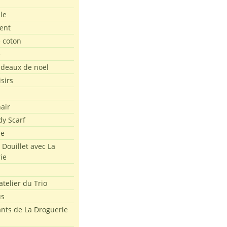
le
ent
e coton
e
adeaux de noël
isirs
air
dy Scarf
me
 Douillet avec La
ie
atelier du Trio
us
ants de La Droguerie