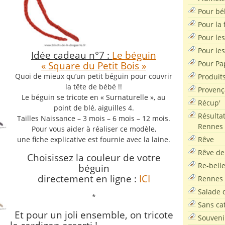
Pour bé
Pour la f
Pour les
Pour le
Idée cadeau n°7 :
Le béguin
Pour Pa
« Square du Petit Bois »
Quoi de mieux qu’un petit béguin pour couvrir
Produit
la tête de bébé !!
Provenç
Le béguin se tricote en « Surnaturelle », au
Récup'
point de blé, aiguilles 4.
Résultat
Tailles Naissance – 3 mois – 6 mois – 12 mois.
Rennes
Pour vous aider à réaliser ce modèle,
Rêve
une fiche explicative est fournie avec la laine.
Rêve de
Choisissez la couleur de votre
Re-bell
béguin
directement en ligne :
ICI
Rennes
Salade d
*
Sans ca
Et pour un joli ensemble, on tricote
Souveni