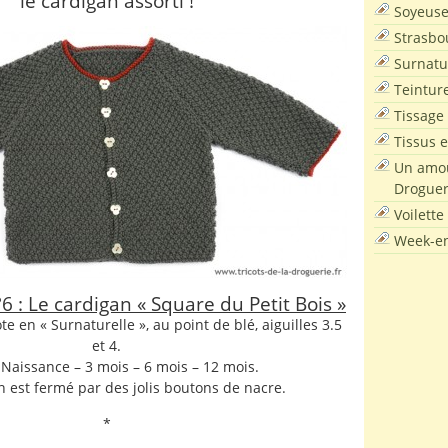
le cardigan assorti !
Soyeus
Strasbo
Surnatu
Teintur
Tissage
Tissus e
Un amou
Droguer
Voilette
Week-en
6 : Le cardigan « Square du Petit Bois »
te en « Surnaturelle », au point de blé, aiguilles 3.5
et 4.
s Naissance – 3 mois – 6 mois – 12 mois.
n est fermé par des jolis boutons de nacre.
*