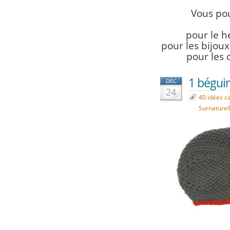
Vous po
pour le h
pour les bijoux
pour les 
1 béguin
DÉC
24
40 idées c
Surnaturel