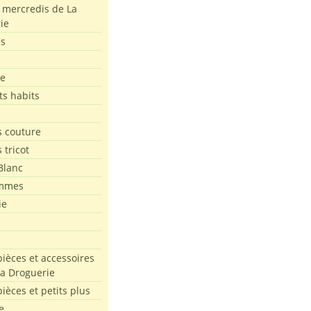
s mercredis de La
ie
es
le
ts habits
 couture
 tricot
Blanc
mmes
ie
pièces et accessoires
La Droguerie
pièces et petits plus
e