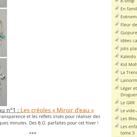
e-shop
En famil
Evènem
Fleur d
Guipur
Idées c
Jolis pla
Kaleïdo
Kid Moh
La Tren
Lainor
Léger et
Droguer
Le GRR
au n°1 :
Les créoles « Miroir d’eau »
Le vide-
ransparence et les reflets irisés pour réaliser des
Les Ble
ues minutes. Des B.O. parfaites pour cet hiver !
Les enf
tome 3
***