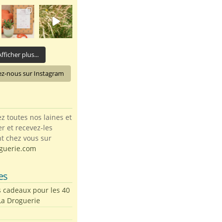
fficher plus...
ez-nous sur Instagram
toutes nos laines et
ter et recevez-les
t chez vous sur
guerie.com
es
s cadeaux pour les 40
La Droguerie