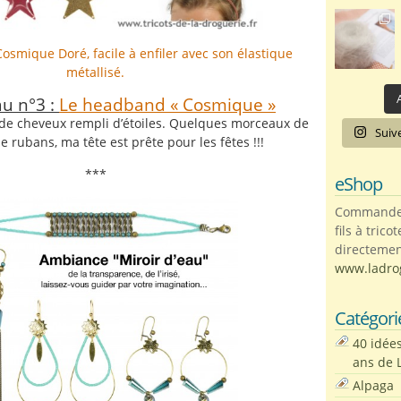
A
u n°3 :
Le headband « Cosmique »
 de cheveux rempli d’étoiles. Quelques morceaux de
Suiv
e rubans, ma tête est prête pour les fêtes !!!
***
eShop
Commandez 
fils à trico
directemen
www.ladro
Catégori
40 idée
ans de 
Alpaga