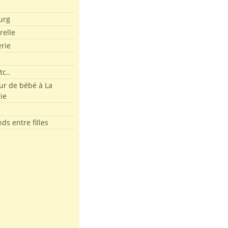
e
urg
relle
erie
tc..
r de bébé à La
ie
ds entre filles