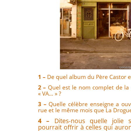
1 –
De quel album du Père Castor est
2 –
Quel est le nom complet de la 
« VA… » ?
3 –
Quelle célèbre enseigne a ou
rue et le même mois que La Drogue
4 –
Dites-nous quelle jolie s
pourrait offrir à celles qui auron