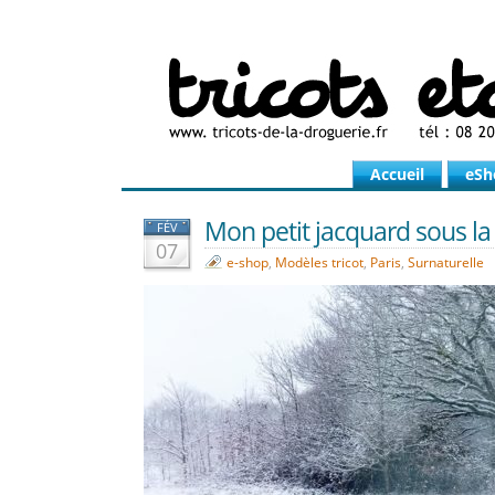
Accueil
eSh
Mon petit jacquard sous la n
FÉV
07
e-shop
,
Modèles tricot
,
Paris
,
Surnaturelle