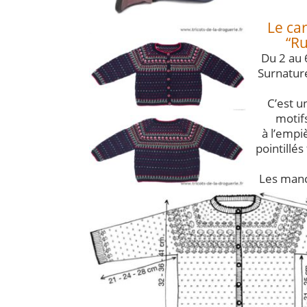
Le ca
“Ru
Du 2 au 6
Surnature
C’est u
motifs
à l’empi
pointillés
Les manc