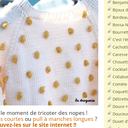
Benjam
Bijoux 
Bordea
Bossa-
Bourret
C'est l'
Cachott
Caresse
Chouett
Cocktail
Collabo
Comète
Coquett
Délirett
Douce H
t le moment de tricoter des nopes !
Douceu
s courtes
ou
pull à manches longues
?
Duvet d
vez-les sur le site internet !!