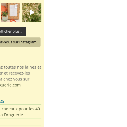
fficher plus...
ez-nous sur Instagram
toutes nos laines et
ter et recevez-les
t chez vous sur
guerie.com
es
s cadeaux pour les 40
La Droguerie