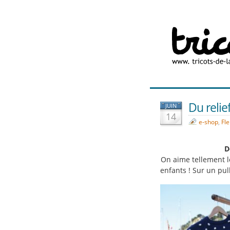
Du relief
JUIN
14
e-shop
,
Fle
D
On aime tellement l
enfants ! Sur un pull