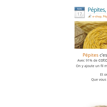
Pépites,
MAI
17
e-shop
,
Pé
Pépites
c’es
cot
Avec 91% de
On y ajoute un fil 
Et o
Que vous v