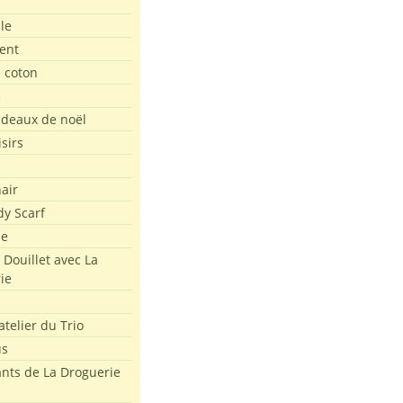
le
ent
e coton
e
adeaux de noël
isirs
air
dy Scarf
me
 Douillet avec La
ie
atelier du Trio
us
ants de La Droguerie