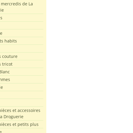
s mercredis de La
ie
es
le
ts habits
 couture
 tricot
Blanc
mmes
ie
pièces et accessoires
La Droguerie
pièces et petits plus
e