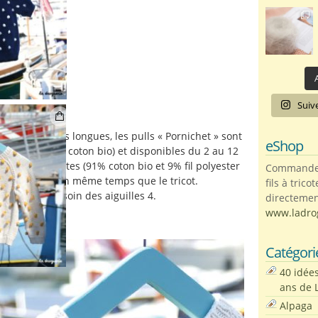
A
Suiv
ou à manches longues, les pulls « Pornichet » sont
eShop
de coton (100% coton bio) et disponibles du 2 au 12
icotées en Pépites (91% coton bio et 9% fil polyester
Commandez 
), sont faites en même temps que le tricot.
fils à trico
ous aurez besoin des aiguilles 4.
directemen
www.ladro
Catégori
40 idée
ans de 
Alpaga