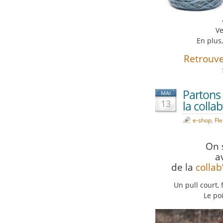
Ve
En plus
Retrouve
Partons
MAI
13
la coll
e-shop
,
Fle
On s
a
de la
colla
Un pull court, 
Le poi