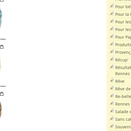
Pour bé
Pour la f
Pour les
Pour le
Pour Pa
Produit
Provenç
Récup'
Résultat
Rennes
Rêve
Rêve de
Re-bell
Rennes
Salade d
Sans ca
Souveni