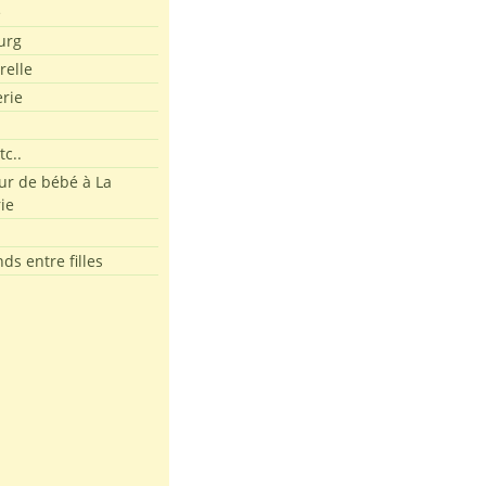
e
urg
relle
erie
tc..
r de bébé à La
ie
ds entre filles