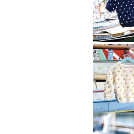
A manches courtes 
tricotés en Fleur 
ans. Les
nopes
, tr
métallisé
V