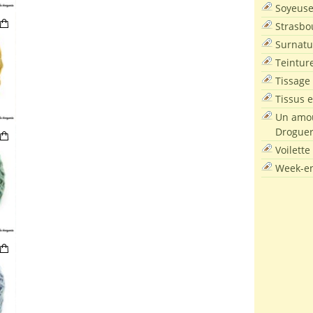
Soyeus
Strasbo
Surnatu
Teintur
Tissage
Tissus e
Un amou
Droguer
Voilette
Week-en