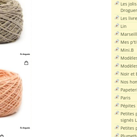
Les joli
Droguer
Les livr
Lin
Marseil
Mes p'ti
Mini.B
Modèles
Modèles
Noir et 
Nos ho
Papeter
Paris
Pépites
Petites 
signés 
Petites 
Plumett