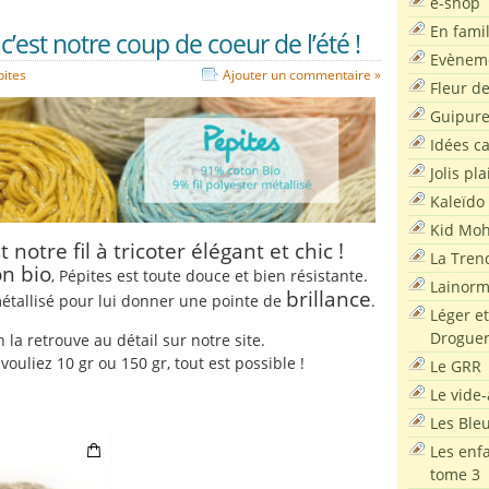
e-shop
En famil
 c’est notre coup de coeur de l’été !
Evènem
pites
Ajouter un commentaire »
Fleur d
Guipur
Idées c
Jolis pla
Kaleïdo
Kid Moh
t notre fil à tricoter élégant et chic !
La Tren
on bio
, Pépites est toute douce et bien résistante.
Lainor
brillance
métallisé pour lui donner une pointe de
.
Léger et
Droguer
n la retrouve au détail sur notre site.
ouliez 10 gr ou 150 gr, tout est possible !
Le GRR
Le vide-
Les Ble
Les enf
tome 3