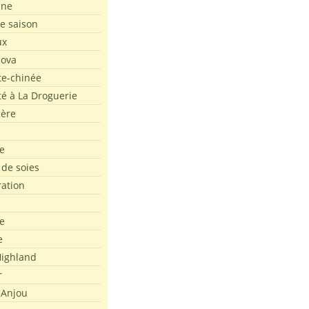
ine
de saison
ux
Nova
te-chinée
été à La Droguerie
ière
e
 de soies
ration
e
e
ighland
r
'Anjou