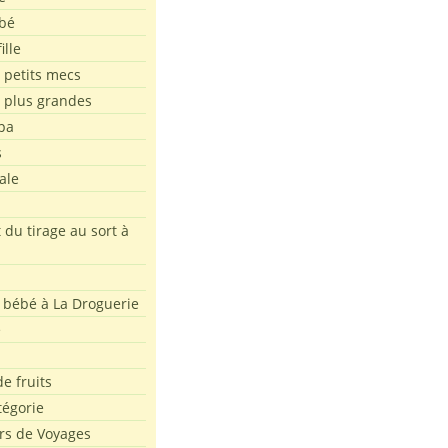
bé
ille
 petits mecs
s plus grandes
pa
s
ale
 du tirage au sort à
 bébé à La Droguerie
e
e fruits
tégorie
rs de Voyages