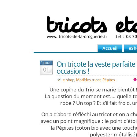
Accueil
eSh
On tricote la veste parfait
JUIN
01
occasions !
e-shop
,
Modèles tricot
,
Pépites
Une copine du Trio se marie bientôt ! 
La question du moment est…. quelle t
robe ? Un top ? Et s’il fait froid, u
On a d’abord réfléchi au tricot et on a ch
avec un point magnifique : le point d’éto
la Pépites (coton bio avec une touche 
polyester métallisé)