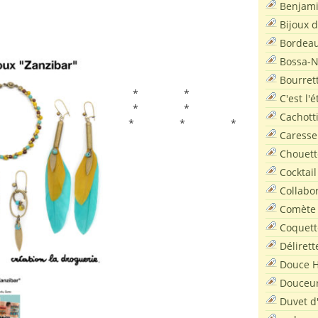
Benjam
Bijoux 
Bordea
Bossa-
Bourret
* *
C'est l'
* *
Cachott
* * *
Caresse
Chouett
Cocktail
Collabo
Comète
Coquett
Délirett
Douce H
Douceu
Duvet d