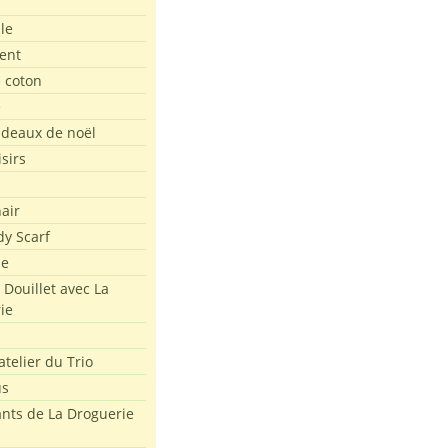
le
ent
e coton
e
adeaux de noël
isirs
air
dy Scarf
me
 Douillet avec La
ie
atelier du Trio
us
ants de La Droguerie