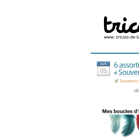
6 assort
AVR
05
« Souve
Souvenirs 
cl