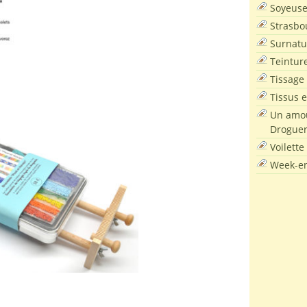
Soyeus
Strasbo
Surnatu
Teintur
Tissage
Tissus e
Un amou
Droguer
Voilette
Week-en