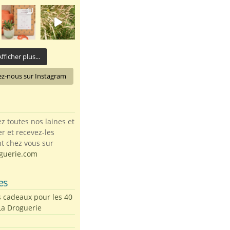
fficher plus...
ez-nous sur Instagram
toutes nos laines et
ter et recevez-les
t chez vous sur
guerie.com
es
s cadeaux pour les 40
La Droguerie