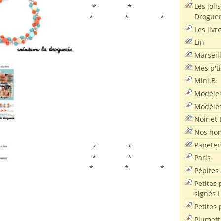
Les joli
* *
Droguer
* * *
Les livr
Lin
Marseil
Mes p'ti
Mini.B
Modèles
Modèles
Noir et 
Nos ho
Papeter
* *
Paris
* *
* * *
Pépites
Petites 
signés 
Petites 
Plumett