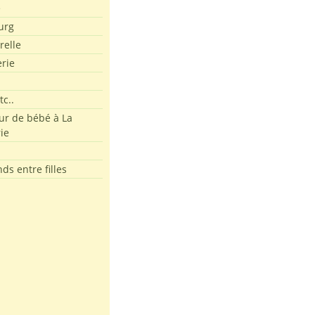
e
urg
relle
erie
tc..
r de bébé à La
ie
ds entre filles