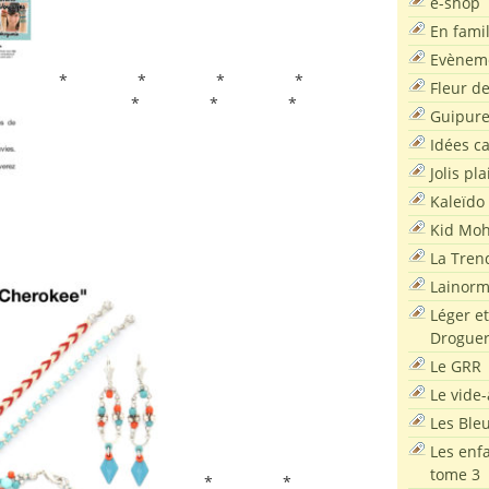
e-shop
En famil
Evènem
* * * *
Fleur d
* * *
Guipur
Idées c
Jolis pla
Kaleïdo
Kid Moh
La Tren
Lainor
Léger et
Droguer
Le GRR
Le vide-
Les Ble
Les enf
tome 3
* *