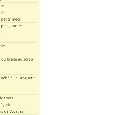
bé
ille
 petits mecs
s plus grandes
pa
s
ale
 du tirage au sort à
 bébé à La Droguerie
e
e fruits
tégorie
rs de Voyages