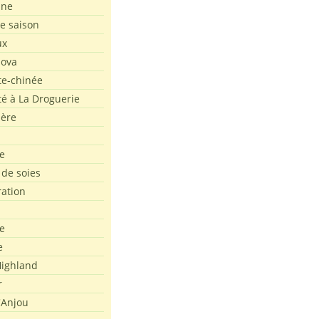
ine
de saison
ux
Nova
te-chinée
été à La Droguerie
ière
e
 de soies
ration
e
e
ighland
r
'Anjou