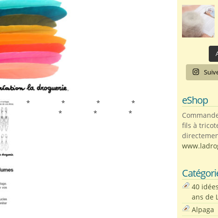
A
Suiv
eShop
* * * *
* * *
Commandez 
fils à trico
directemen
www.ladro
Catégori
40 idée
ans de 
Alpaga