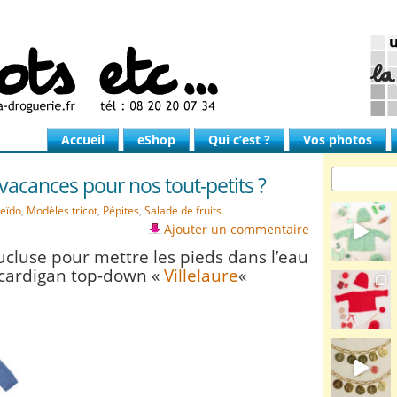
Accueil
eShop
Qui c’est ?
Vos photos
vacances pour nos tout-petits ?
leïdo
,
Modèles tricot
,
Pépites
,
Salade de fruits
Ajouter un commentaire
ucluse pour mettre les pieds dans l’eau
 cardigan top-down «
Villelaure
«