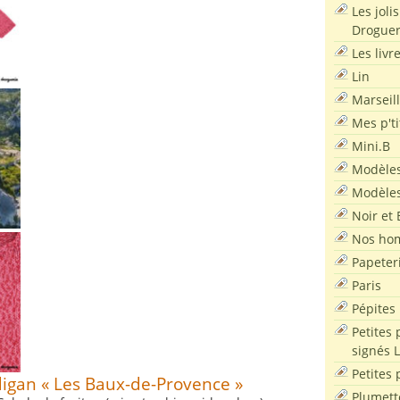
Les joli
Droguer
Les livr
Lin
Marseil
Mes p'ti
Mini.B
Modèles
Modèles
Noir et 
Nos ho
Papeter
Paris
Pépites
Petites 
signés 
Petites 
digan « Les Baux-de-Provence »
Plumett