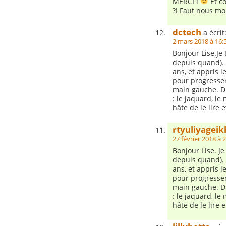
MERCI !
Et c
?! Faut nous mo
dctech
a écrit
2 mars 2018 à 16:
Bonjour Lise.Je 
depuis quand). M
ans, et appris le
pour progresser 
main gauche. Dif
: le jaquard, le
hâte de le lire 
rtyuliyagei
27 février 2018 à 
Bonjour Lise. J
depuis quand). M
ans, et appris le
pour progresser 
main gauche. Dif
: le jaquard, le
hâte de le lire 