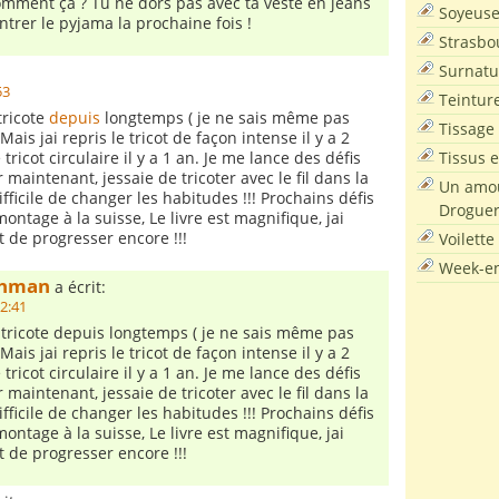
omment ça ? Tu ne dors pas avec ta veste en jeans
Soyeus
ntrer le pyjama la prochaine fois !
Strasbo
Surnatu
:
53
Teintur
tricote
depuis
longtemps ( je ne sais même pas
Tissage
ais jai repris le tricot de façon intense il y a 2
Tissus e
 tricot circulaire il y a 1 an. Je me lance des défis
maintenant, jessaie de tricoter avec le fil dans la
Un amou
ficile de changer les habitudes !!! Prochains défis
Droguer
 montage à la suisse, Le livre est magnifique, jai
et de progresser encore !!!
Voilette
Week-en
khman
a écrit:
22:41
e tricote depuis longtemps ( je ne sais même pas
ais jai repris le tricot de façon intense il y a 2
 tricot circulaire il y a 1 an. Je me lance des défis
maintenant, jessaie de tricoter avec le fil dans la
ficile de changer les habitudes !!! Prochains défis
 montage à la suisse, Le livre est magnifique, jai
et de progresser encore !!!