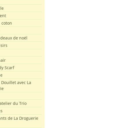
le
ent
e coton
e
adeaux de noël
isirs
air
dy Scarf
me
 Douillet avec La
ie
atelier du Trio
us
ants de La Droguerie