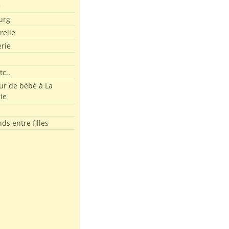
e
urg
relle
erie
tc..
r de bébé à La
ie
ds entre filles