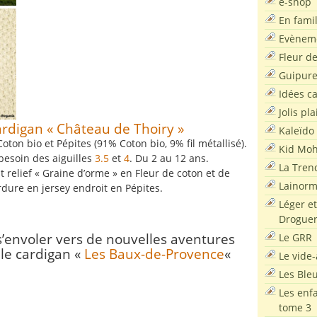
e-shop
En famil
Evènem
Fleur d
Guipur
Idées c
Jolis pla
rdigan « Château de Thoiry »
Kaleïdo
Coton bio et Pépites (91% Coton bio, 9% fil métallisé).
Kid Moh
besoin des aiguilles
3.5
et
4
. Du 2 au 12 ans.
La Tren
 relief « Graine d’orme » en Fleur de coton et de
Lainor
dure en jersey endroit en Pépites.
Léger et
Droguer
s’envoler vers de nouvelles aventures
Le GRR
 le cardigan «
Les Baux-de-Provence
«
Le vide-
Les Ble
Les enf
tome 3