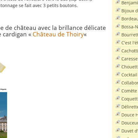
Benjam
tonnage se fait avec 3 petits boutons.
Bijoux 
Bordea
Bossa-
 de château avec la brillance délicate
e cardigan «
Château de Thoiry
«
Bourret
C'est l'
Cachott
Caresse
Chouett
Cocktail
Collabo
Comète
Coquett
Délirett
Douce H
Douceu
Duvet d