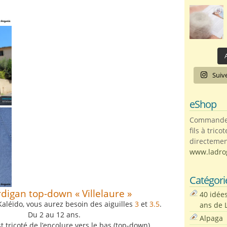
A
Suiv
eShop
Commandez 
fils à trico
directemen
www.ladro
Catégori
rdigan top-down « Villelaure »
40 idée
n Kaléïdo, vous aurez besoin des aiguilles
3
et
3.5
.
ans de 
Du 2 au 12 ans.
Alpaga
 tricoté de l’encolure vers le bas (top-down),