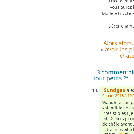
Tricoté en «
Vous aurez 
Modèle tricoté 
Décor champê
Alors alors…
« avoir les 
châte
13 commentair
tout-petits ?”
iSundgau
a éc
6 mars 2018 à 19:
Waouh Je compre
splendide ce ch
irrésistibles ! J
mis 2 mois pour 
de châle avant 3
cette merveille