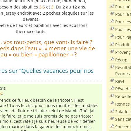
 Salade de fruits » (mi-coton bio, mi-bambou).
Pour bé
besoin des aiguilles
3.5
et
3
. Du 2 au 12 ans.
en jersey endroit avec 2 poches plaquées sur les
Pour la f
devants.
Pour les
tre de fleurs et papillons avec les écussons
Pour le
thermocollants.
Pour Pa
 vos tout-petits, que vont-ils faire ?
Produit
pieds dans l’eau », « mener une vie de
Provenç
au » ou bien « papillonner » ?
Récup'
Résultat
es sur “Quelles vacances pour nos
Rennes
Rêve
rit:
Rêve de
52
Re-bell
nds ce furieux besoin de le tricoter, il est
Rennes
âle ! Tu as le chic pour nous montrer des modèles
e viens de finir de tricoter celui de Mamie-Thé. Jai
Salade d
le faire, et je me suis promis de ne pas tricoter
Sans ca
 mois, cest raté ! Je suis heureuse de voir défiler
 bleu marine dans la galerie des monochromes,
Souveni