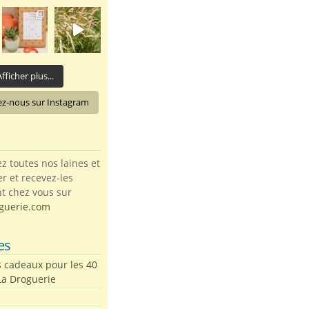
fficher plus...
ez-nous sur Instagram
toutes nos laines et
ter et recevez-les
t chez vous sur
guerie.com
es
s cadeaux pour les 40
La Droguerie