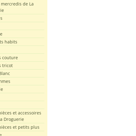
s mercredis de La
ie
es
le
ts habits
 couture
 tricot
Blanc
mmes
ie
pièces et accessoires
La Droguerie
pièces et petits plus
e