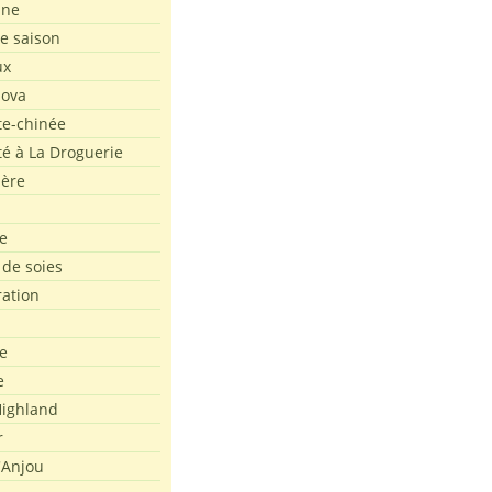
ine
de saison
ux
Nova
te-chinée
été à La Droguerie
ière
e
 de soies
ration
e
e
ighland
r
'Anjou