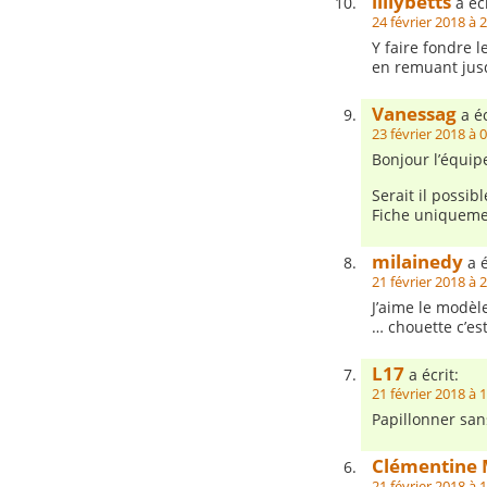
lillybetts
a écr
24 février 2018 à 
Y faire fondre l
en remuant jusq
Vanessag
a éc
23 février 2018 à 
Bonjour l’équipe
Serait il possibl
Fiche uniqueme
milainedy
a é
21 février 2018 à 
J’aime le modèl
… chouette c’est
L17
a écrit:
21 février 2018 à 
Papillonner san
Clémentine 
21 février 2018 à 