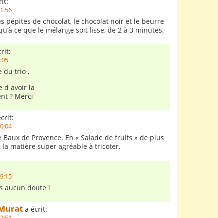
it:
21:56
es pépites de chocolat, le chocolat noir et le beurre
u’à ce que le mélange soit lisse, de 2 à 3 minutes.
rit:
0:05
 du trio ,
e d avoir la
nt ? Merci
crit:
20:04
e Baux de Provence. En « Salade de fruits » de plus
 la matière super agréable à tricoter.
19:15
s aucun doute !
Murat
a écrit:
12:51