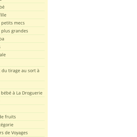
bé
ille
 petits mecs
s plus grandes
pa
s
ale
 du tirage au sort à
 bébé à La Droguerie
e
e fruits
tégorie
rs de Voyages