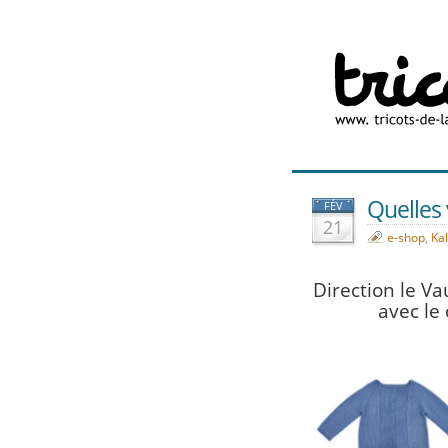
Quelles 
FÉV
21
e-shop
,
Ka
Direction le Va
avec le