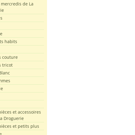
s mercredis de La
ie
es
le
ts habits
 couture
 tricot
Blanc
mmes
ie
pièces et accessoires
La Droguerie
pièces et petits plus
e