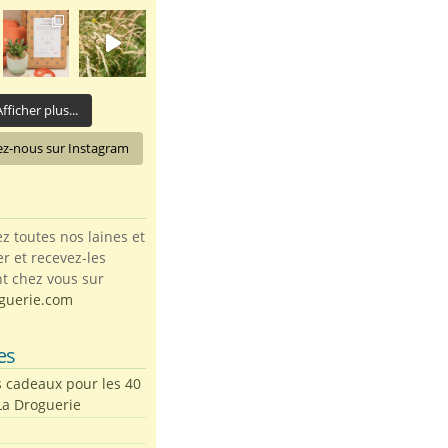
fficher plus...
ez-nous sur Instagram
toutes nos laines et
ter et recevez-les
t chez vous sur
guerie.com
es
s cadeaux pour les 40
La Droguerie