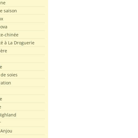
ine
de saison
ux
Nova
te-chinée
été à La Droguerie
ière
e
 de soies
ration
e
e
ighland
r
'Anjou