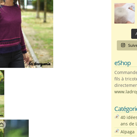
A
Suiv
eShop
Commandez 
fils à trico
directemen
www.ladro
Catégori
40 idée
ans de 
Alpaga