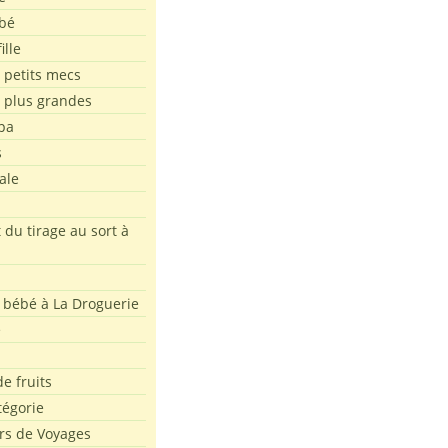
bé
ille
 petits mecs
s plus grandes
pa
s
ale
 du tirage au sort à
 bébé à La Droguerie
e
e fruits
tégorie
rs de Voyages