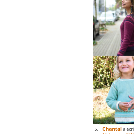
Al
6 commentaires 
tricote pour l
rêveuse
a écri
10 décembre 2018
re moi….serait-
Chantal
a écri