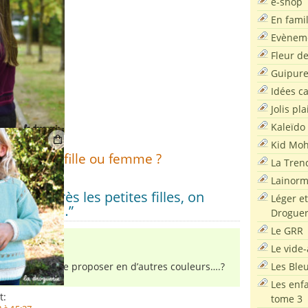
e-shop
En famil
Evènem
Fleur d
Guipur
Idées c
Jolis pla
Kaleïdo
Kid Moh
ors, plutôt fille ou femme ?
La Tren
Lainor
sur “Après les petites filles, on
Léger et
es grandes…”
Droguer
Le GRR
t:
Le vide-
 à 15:28
Les Ble
il possible de le proposer en d’autres couleurs….?
Les enf
t:
tome 3