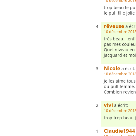
10 décembre 2018
trop beau le pu
le pull fille jo
rêveuse
a écri
10 décembre 2018
très beau….enfi
pas mes coule
Quel niveau en t
jacquard et moi
Nicole
a écrit:
10 décembre 2018
Je les aime tous
du pull femme.
Combien revient
vivi
a écrit:
10 décembre 2018
trop trop beau j
Claudie1944