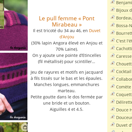
Benjam
Bijoux 
Le pull femme « Pont
Bordea
Mirabeau »
Bossa-
Il est tricoté du 34 au 46, en
Duvet
Bourret
d’Anjou
C'est l'
(30% lapin Angora élevé en Anjou et
Cachott
70% Laine).
On y ajoute une pointe d’Etincelles
Caresse
(fil métallisé) pour scintiller…
Chouett
Cocktail
Jeu de rayures et motifs en jacquard
à fils tissés sur le bas et les épaules.
Collabo
Manches longues, emmanchures
Comète
marteau.
Coquett
Petite goutte dans le dos fermée par
Délirett
une bride et un bouton.
Aiguilles 4 et 4.5.
Douce H
Douceu
Duvet d