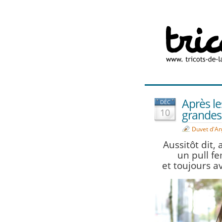
Après les
DÉC
10
grande
Duvet d'An
Aussitôt dit, 
un pull f
et toujours av