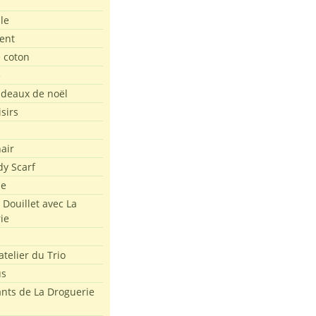
le
ent
e coton
e
adeaux de noël
isirs
air
dy Scarf
me
 Douillet avec La
ie
atelier du Trio
us
ants de La Droguerie