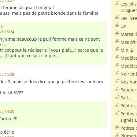
 à 15:27
Les joli
ll femme jacquard original
Droguer
lie aussi mais pas de petite blonde dans la famille!
Les livr
Lin
t:
 à 15:24
Marseil
n j’aime beaucoup le pull femme mais ce ne sont
Mes p'ti
urs…
Mini.B
ricot pour le réaliser s’il vous plaît…? parce que le
….il faut que ce soit simple….
Modèles
Modèles
Noir et 
 à 15:08
 les 2, mais je dois dire que je préfère les couleurs
Nos ho
Papeter
 le kit SVP?
Paris
Pépites
 à 14:25
Petites 
’adore!!!!
signés 
Petites 
a écrit:
Plumett