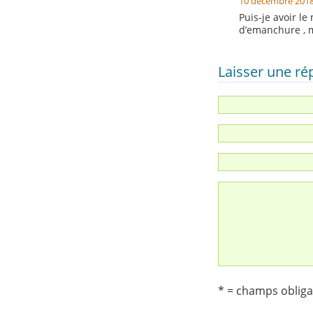
10 décembre 2018
Puis-je avoir l
d’emanchure , m
Laisser une r
* = champs obliga