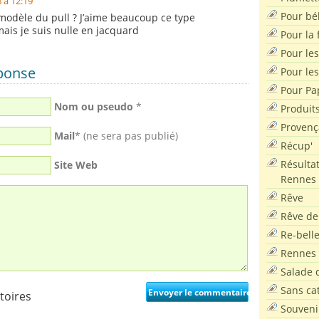
 à 12:19
Pour bé
e modèle du pull ? J’aime beaucoup ce type
ais je suis nulle en jacquard
Pour la f
Pour les
éponse
Pour le
Pour Pa
Nom ou pseudo
*
Produit
Provenç
Mail
* (ne sera pas publié)
Récup'
Résultat
Site Web
Rennes
Rêve
Rêve de
Re-bell
Rennes
Salade d
Sans ca
toires
Souveni