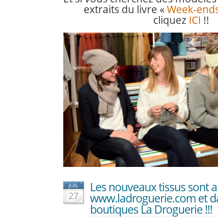
extraits du livre «
Week-ends 
cliquez
ICI
!!
Les nouveaux tissus sont a
JUIL
27
www.ladroguerie.com et da
boutiques La Droguerie !!!