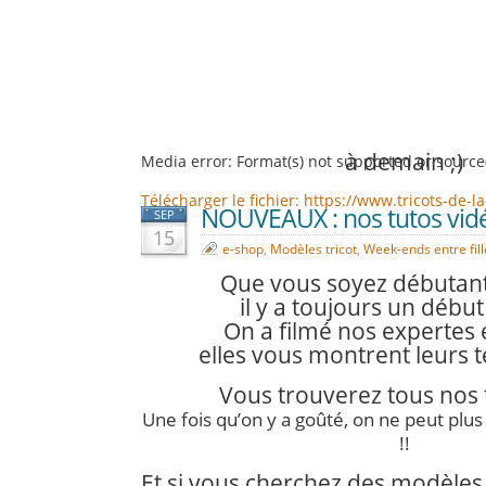
à demain ;)
Media error: Format(s) not supported or source
Télécharger le fichier: https://www.tricots-d
NOUVEAUX : nos tutos vidéo
SEP
15
e-shop
,
Modèles tricot
,
Week-ends entre fill
00:00
Que vous soyez débutant
il y a toujours un débu
On a filmé nos expertes e
elles vous montrent leurs t
Vous trouverez tous nos
Une fois qu’on y a goûté, on ne peut plus
!!
Et si vous cherchez des modèle