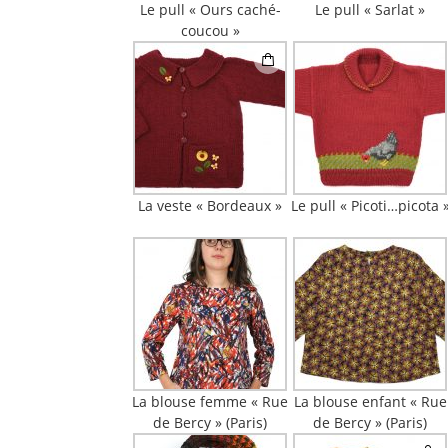
Le pull « Ours caché-
Le pull « Sarlat »
coucou »
La veste « Bordeaux »
Le pull « Picoti…picota 
La blouse femme « Rue
La blouse enfant « Rue
de Bercy » (Paris)
de Bercy » (Paris)