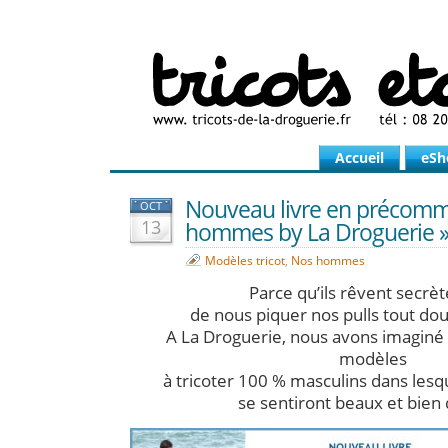
Accueil
eSh
Nouveau livre en précomm
OCT
13
hommes by La Droguerie 
Modèles tricot
,
Nos hommes
Parce qu’ils rêvent secr
de nous piquer nos pulls tout do
A La Droguerie, nous avons imaginé 
modèles
à tricoter 100 % masculins dans le
se sentiront beaux et bien