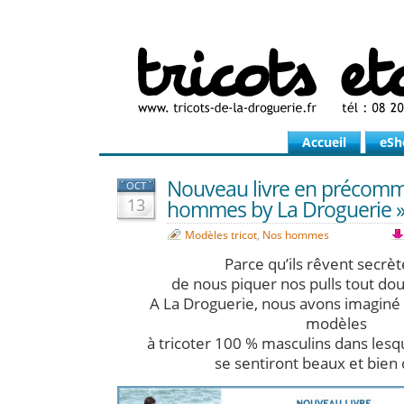
Accueil
eSh
Nouveau livre en précomm
OCT
13
hommes by La Droguerie 
Modèles tricot
,
Nos hommes
Parce qu’ils rêvent secr
de nous piquer nos pulls tout do
A La Droguerie, nous avons imaginé 
modèles
à tricoter 100 % masculins dans le
se sentiront beaux et bien