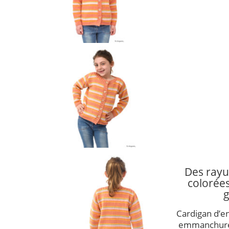
Des rayu
colorées
g
Cardigan d’en
emmanchure