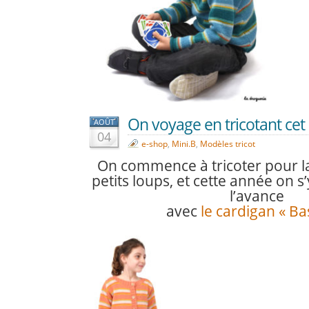
On voyage en tricotant cet
AOÛT
04
e-shop
,
Mini.B
,
Modèles tricot
On commence à tricoter pour l
petits loups, et cette année on 
l’avance
avec
le cardigan « Bas