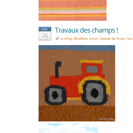
Travaux des champs !
JUIL
26
e-shop
,
Modèles tricot
,
Salade de fruits
,
Sur