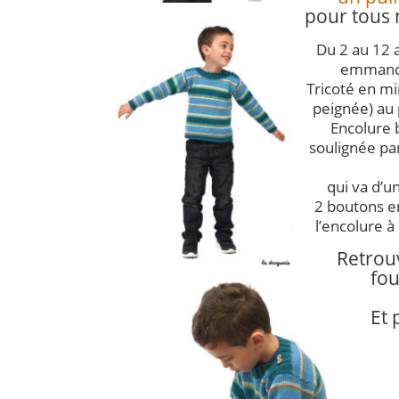
pour tous 
Du 2 au 12 
emmanc
Tricoté en mi
peignée) au 
Encolure 
soulignée pa
qui va d’u
2 boutons e
l’encolure à 
Retrouv
fou
Et 