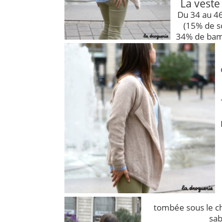
La veste 
Du 34 au 46
(15% de s
34% de bam
tombée sous le c
sab