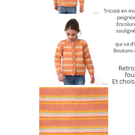
Tricoté en mi
peignée
Encolur
soulign
qui va d
Boutons e
Retro
fou
Et chois