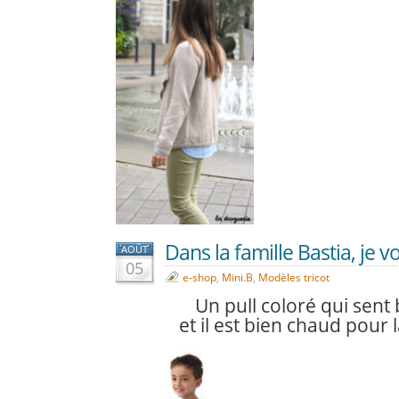
Dans la famille Bastia, je vo
AOÛT
05
e-shop
,
Mini.B
,
Modèles tricot
Un pull coloré qui sent 
et il est bien chaud pour l