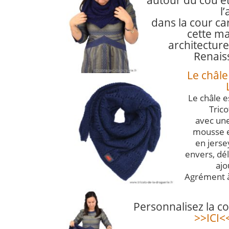
autour du cou
e
l’
dans la cour ca
cette m
architecture
Renais
Le châle
Le châle e
Tric
avec une
mousse e
en jerse
envers, dél
ajo
Agrément à
Personnalisez la c
>>ICI<