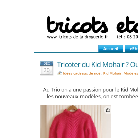
Accueil
eSh
Tricoter du Kid Mohair ? Ouiiiiiiii
DÉC
20
Idées cadeaux de noël
,
Kid Mohair
,
Modèles 
Au Trio on a une passion pour le Kid Mo
les nouveaux modèles, on est tombées