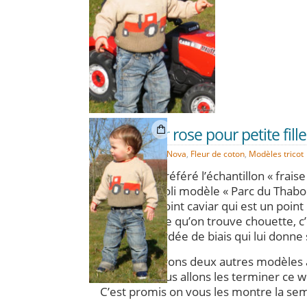
Caviar rose pour petite fille
AVR
21
Bossa-Nova
,
Fleur de coton
,
Modèles tricot
Vous avez préféré l’échantillon « frais
dévoilons le joli modèle « Parc du Thabor 
ce superbe point caviar qui est un point 
ce modèle, ce qu’on trouve chouette, c’
dos bordée de biais qui lui donne s
Nous préparons deux autres modèles av
nous allons les terminer ce
C’est promis on vous les montre la sema