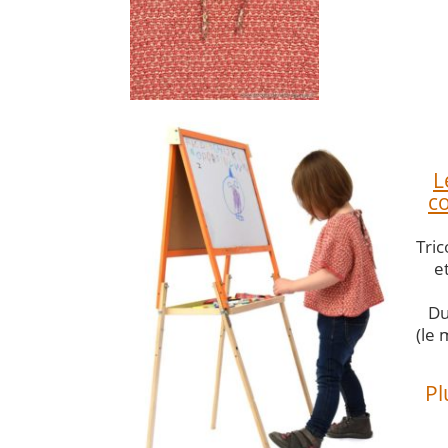
L
co
Tri
e
Du
(le
Pl