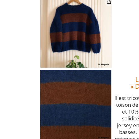
L
« 
Il est tri
toison de
et 10%
solidit
jersey e
basses. 
poignets e