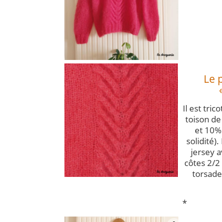
Le 
Il est tri
toison de
et 10%
solidité)
jersey 
côtes 2/2
torsade
*