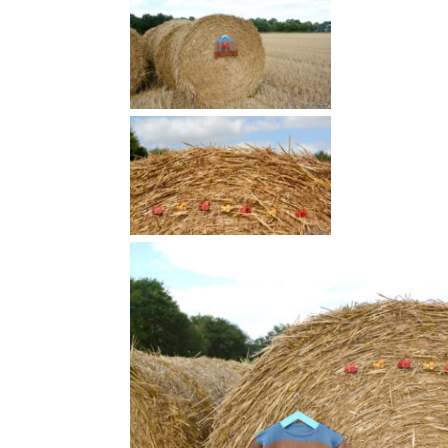
C’est l’époque des mo
alors au trio on
tricote un
Du 2 au 6 ans. Aig. 3, 3.5
Tricoté en Surnaturelle et en Sal
Retrouvez-le
ICI
et personnali
On adore aussi les écussons tracteurs
cacher un trou… !