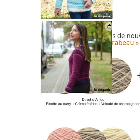
On a imaginé pour vous de nou
pour
le pull « Pont Mirabeau »