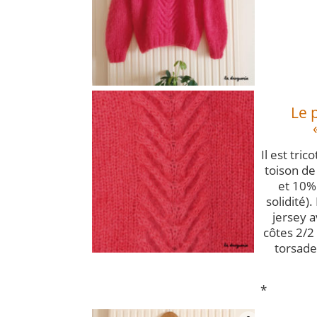
Le 
Il est tri
toison de
et 10%
solidité)
jersey 
côtes 2/2
torsade
*