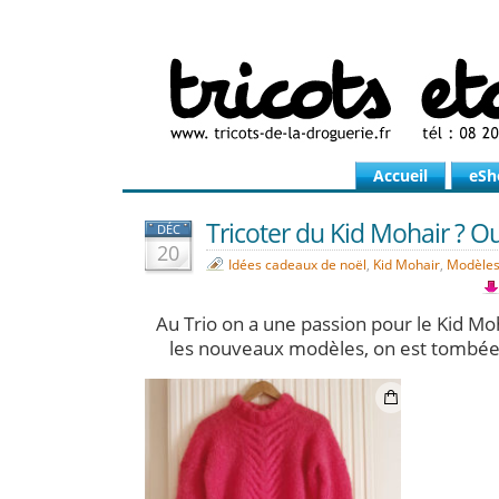
Accueil
eSh
Tricoter du Kid Mohair ? Ouiiiiiiii
DÉC
20
Idées cadeaux de noël
,
Kid Mohair
,
Modèles 
Au Trio on a une passion pour le Kid Mo
les nouveaux modèles, on est tombées