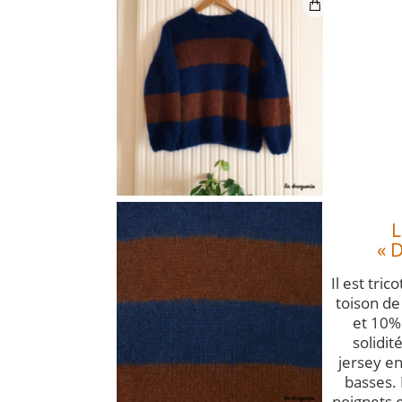
L
« 
Il est tri
toison de
et 10%
solidit
jersey e
basses. 
poignets e