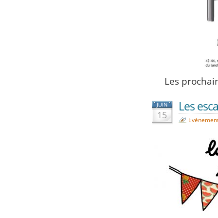
Les prochain
Les esca
JUIN
15
Evènemen