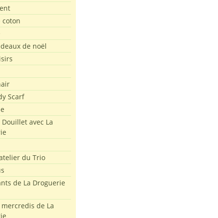
ent
e coton
e
adeaux de noël
isirs
air
dy Scarf
me
 Douillet avec La
ie
atelier du Trio
us
ants de La Droguerie
s mercredis de La
ie