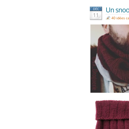
Un snood
DÉC
11
40 idées c