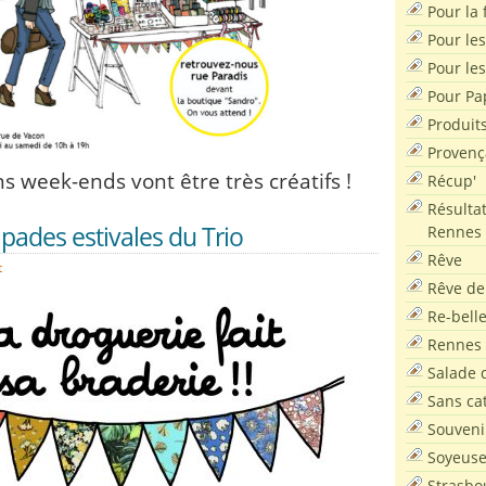
Pour la f
Pour les
Pour le
Pour Pa
Produit
Provenç
s week-ends vont être très créatifs !
Récup'
Résultat
pades estivales du Trio
Rennes
Rêve
t
Rêve de
Re-bell
Rennes
Salade d
Sans ca
Souveni
Soyeus
Strasbo