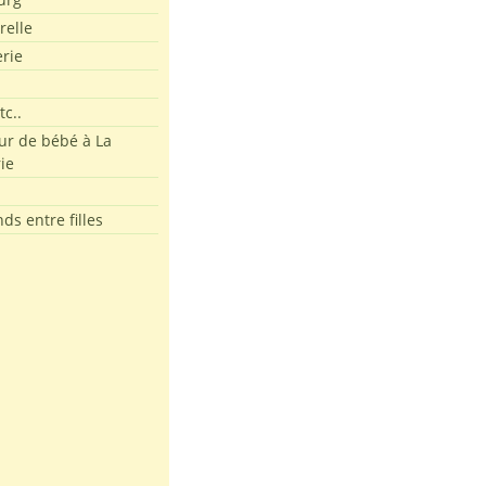
relle
erie
tc..
r de bébé à La
ie
ds entre filles