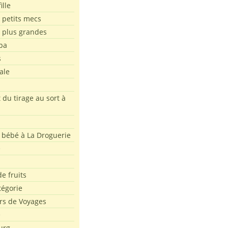
ille
 petits mecs
s plus grandes
pa
s
ale
 du tirage au sort à
 bébé à La Droguerie
e
e fruits
tégorie
rs de Voyages
e
urg