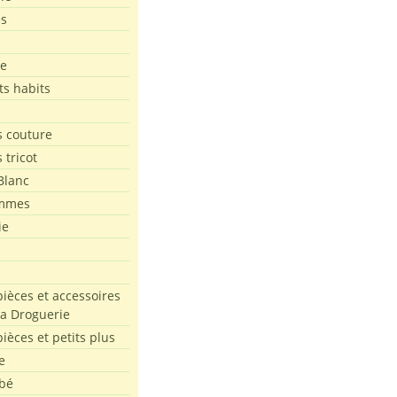
es
le
ts habits
 couture
 tricot
Blanc
mmes
ie
pièces et accessoires
La Droguerie
pièces et petits plus
e
bé