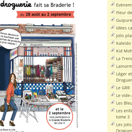
Evènem
Fleur d
Guipur
Idées c
Jolis pla
Kaleïdo
Kid Moh
La Tren
Lainor
Léger et
Droguer
Le GRR
Le vide-
Les Ble
Les enf
tome 3
Les joli
Droguer