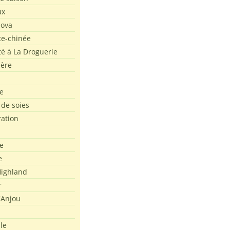
ux
Nova
te-chinée
été à La Droguerie
ière
e
 de soies
ration
e
e
ighland
r
'Anjou
le