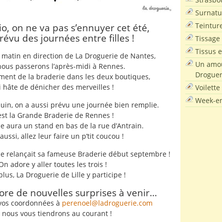
Surnatu
Teintur
io, on ne va pas s’ennuyer cet été,
révu des journées entre filles !
Tissage
Tissus e
matin en direction de La Droguerie de Nantes,
Un amou
nous passerons l’après-midi à Rennes.
Droguer
ement de la braderie dans les deux boutiques,
ai hâte de dénicher des merveilles !
Voilette
Week-en
juin, on a aussi prévu une journée bien remplie.
est la
Grande Braderie de Rennes !
e aura un stand en bas de la rue d’Antrain.
aussi, allez leur faire un p’tit coucou !
le relançait sa fameuse Braderie début septembre !
On adore y aller toutes les trois !
plus, La Droguerie de Lille y participe !
ncore de nouvelles surprises à venir…
 vos coordonnées à
perenoel
@
ladroguerie.com
t nous vous tiendrons au courant !