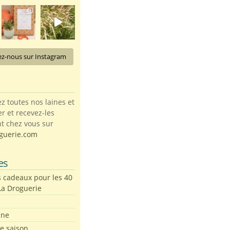
ez-nous sur Instagram
toutes nos laines et
ter et recevez-les
t chez vous sur
guerie.com
es
s cadeaux pour les 40
La Droguerie
ine
de saison