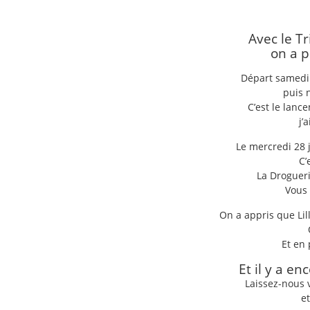
Avec le Tr
on a p
Départ samedi 
puis 
C’est le lanc
j’
Le mercredi 28 
C’
La Drogueri
Vous 
On a appris que Lil
Et en 
Et il y a e
Laissez-nous
e