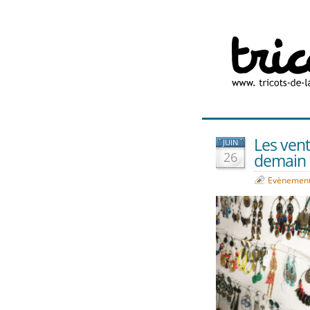
Les vent
JUIN
26
demain !
Evènemen