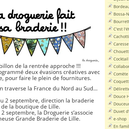
Bordea
Bossa-
Bourret
C'est l'
Cachott
Caresse
Chouett
Cocktail
billon de la rentrée approche !!!
Collabo
ogrammé deux évasions créatives avec
Comète
, pour faire le plein de fournitures.
Coquett
 on traverse la France du Nord au Sud…
Délirett
Douce H
u 2 septembre, direction la braderie
Douceu
de la boutique de Lille.
Duvet d
 2 septembre, la Droguerie s’associe
meuse Grande Braderie de Lille.
e-shop
En famil