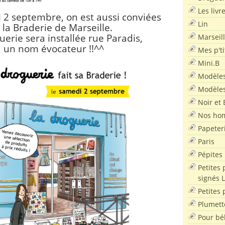
Les livr
i 2 septembre, on est aussi conviées
Lin
 la Braderie de Marseille.
uerie sera installée rue Paradis,
Marseil
un nom évocateur !!^^
Mes p'ti
Mini.B
Modèles
Modèles
Noir et 
Nos ho
Papeter
Paris
Pépites
Petites 
signés 
Petites 
Plumett
Pour bé