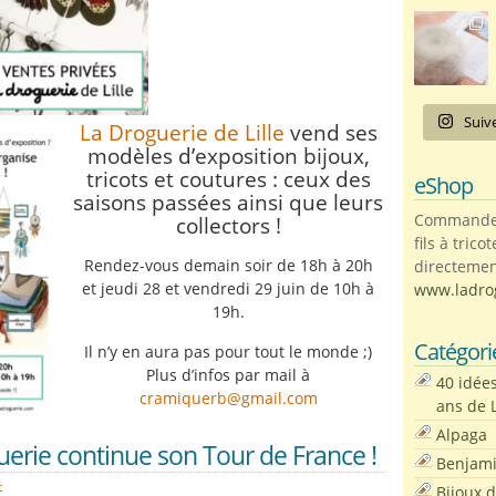
Suiv
La Droguerie de Lille
vend ses
modèles d’exposition bijoux,
tricots et coutures : ceux des
eShop
saisons passées ainsi que leurs
Commandez 
collectors !
fils à trico
Rendez-vous demain soir de 18h à 20h
directemen
et jeudi 28 et vendredi 29 juin de 10h à
www.ladro
19h.
Catégori
Il n’y en aura pas pour tout le monde ;)
Plus d’infos par mail à
40 idée
cramiquerb@gmail.com
ans de 
Alpaga
erie continue son Tour de France !
Benjam
t
Bijoux 