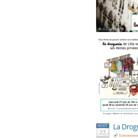
La Drogu
AOÛT
27
Evènemen