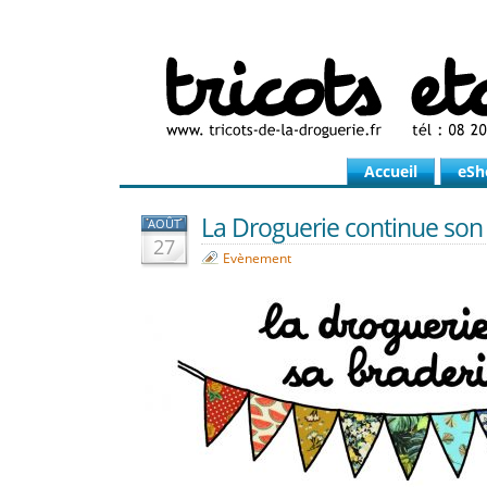
Accueil
eSh
La Droguerie continue son 
AOÛT
27
Evènement