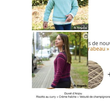
On a imaginé pour vous de nou
pour
le pull « Pont Mirabeau »