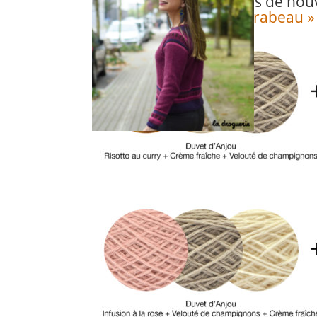
On a imaginé pour vous de nou
pour
le pull « Pont Mirabeau »