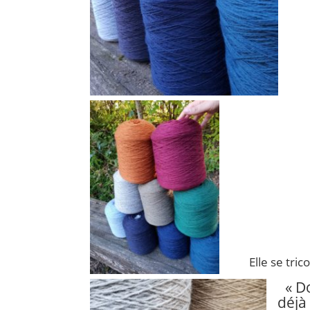
Elle se tric
« D
déjà