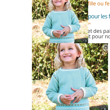
Alors, plutôt fille ou 
On adore tricoter pour les f
DÉC
08
Duvet d'Anjou
,
Modèles tricot
Des rayures et des pail
c’est le combo parfait pour nos 