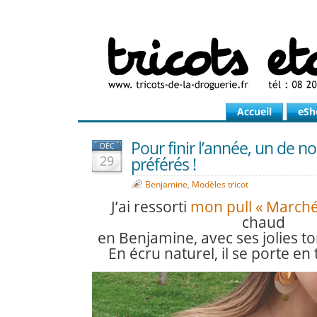
Accueil
eSh
Pour finir l’année, un de n
DÉC
29
préférés !
Benjamine
,
Modèles tricot
J’ai ressorti
mon pull « Marché
chaud
en Benjamine, avec ses jolies t
En écru naturel, il se porte en