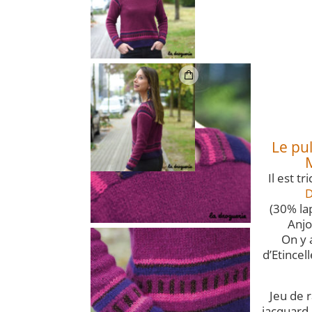
Le pu
Il est t
D
(30% la
Anjo
On y 
d’Etincell
Jeu de 
jacquard à