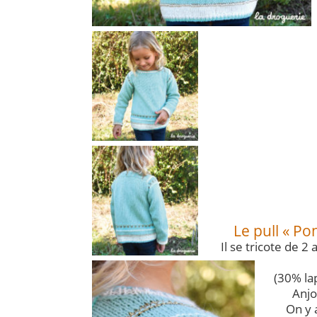
Le pull « Po
Il se tricote de 2
(30% la
Anjo
On y 