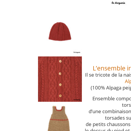
L’ensemble ir
Il se tricote de la n
Al
(100% Alpaga peig
Ensemble compos
tor
d’une combinaiso
torsades su
de petits chaussons
le dessus du pied et 