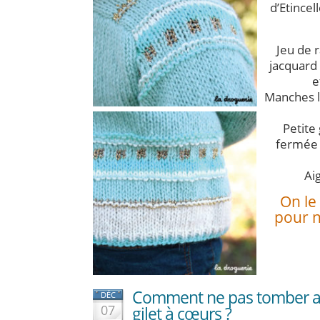
d’Etincell
Jeu de 
jacquard à
e
Manches 
Petite
fermée 
Aig
On le 
pour n
Comment ne pas tomber a
DÉC
07
gilet à cœurs ?