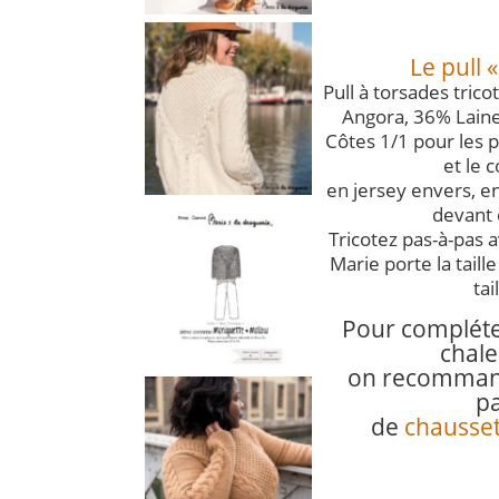
Le pull 
Pull à torsades tri
Angora, 36% Laine
Côtes 1/1 pour les p
et le c
en jersey envers, e
devant 
Tricotez pas-à-pas 
Marie porte la taill
tai
Pour compléte
chale
on recommand
pa
de
chausset