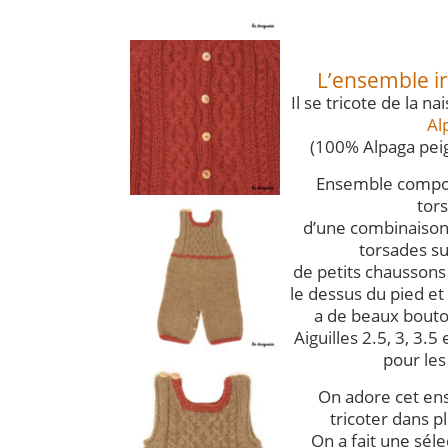
L’ensemble ir
Il se tricote de la n
Al
(100% Alpaga peig
Ensemble compos
tor
d’une combinaiso
torsades su
de petits chaussons
le dessus du pied et 
a de beaux bouto
Aiguilles 2.5, 3, 3.5 
pour les
On adore cet en
tricoter dans p
On a fait une sél