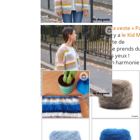
j’adapte les couleurs de
la veste « 
c’est super facile depuis qu’il y a
le Kid M
site de
La Droguerie ! Evidemment je prends du
mes yeux !
Voici mon harmonie 