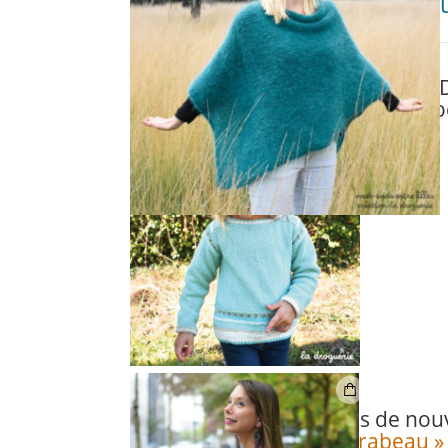
On s’amuse avec les couleu
DÉC
12
Mirabeau » !
Duvet d'Anjou
,
Modèles tricot
Ce qui est chouette à La 
c’est qu’on peut s’amuser à assoc
On a imaginé pour vous de nou
pour
le pull « Pont Mirabeau »