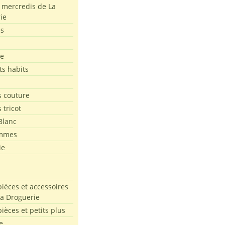
s mercredis de La
ie
es
le
ts habits
 couture
 tricot
Blanc
mmes
ie
pièces et accessoires
La Droguerie
pièces et petits plus
e