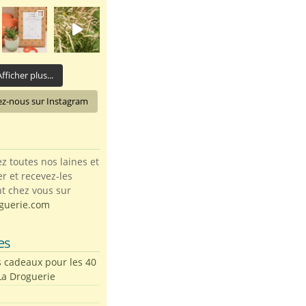
fficher plus...
ez-nous sur Instagram
toutes nos laines et
ter et recevez-les
t chez vous sur
guerie.com
es
s cadeaux pour les 40
La Droguerie