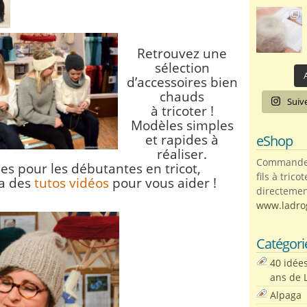
Retrouvez une
sélection
A
d’accessoires bien
chauds
Suiv
à tricoter !
Modèles simples
eShop
et rapides à
réaliser.
Commandez 
es pour les débutantes en tricot,
fils à trico
 a des
tutos vidéos
pour vous aider !
directemen
www.ladro
Catégori
40 idée
ans de 
Alpaga