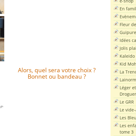
e-shop
En famil
Evènem
Fleur d
Guipur
Idées c
Jolis pla
Kaleïdo
Kid Moh
Alors, quel sera votre choix ?
La Tren
Bonnet ou bandeau ?
Lainor
Léger et
Droguer
Le GRR
Le vide-
Les Ble
Les enf
tome 3