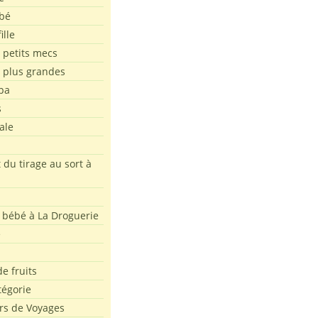
bé
ille
 petits mecs
s plus grandes
pa
s
ale
 du tirage au sort à
 bébé à La Droguerie
e
e fruits
tégorie
rs de Voyages