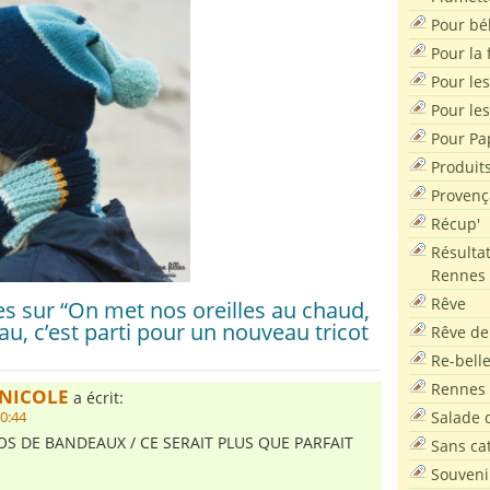
Pour bé
Pour la f
Pour les
Pour le
Pour Pa
Produit
Provenç
Récup'
Résultat
Rennes
Rêve
 sur “On met nos oreilles au chaud,
u, c’est parti pour un nouveau tricot
Rêve de
Re-bell
Rennes
NICOLE
a écrit:
Salade d
10:44
OS DE BANDEAUX / CE SERAIT PLUS QUE PARFAIT
Sans ca
Souveni