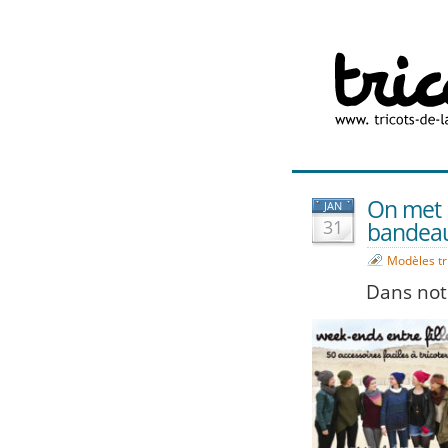
On met n
JAN
31
bandeau,
Modèles tr
Dans notr