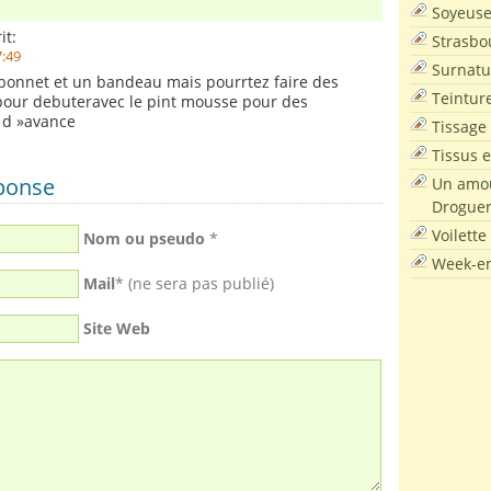
Soyeus
it:
Strasbo
7:49
Surnatu
un bonnet et un bandeau mais pourrtez faire des
Teintur
pour debuteravec le pint mousse pour des
 d »avance
Tissage
Tissus e
éponse
Un amou
Droguer
Voilette
Nom ou pseudo
*
Week-en
Mail
* (ne sera pas publié)
Site Web