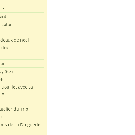
le
ent
e coton
e
adeaux de noël
isirs
air
dy Scarf
me
 Douillet avec La
ie
atelier du Trio
us
ants de La Droguerie