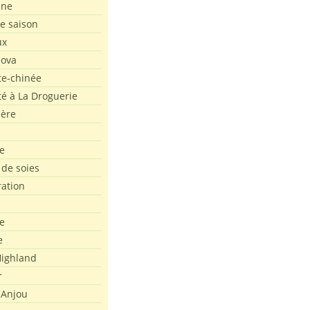
ine
de saison
ux
Nova
te-chinée
été à La Droguerie
ière
e
 de soies
ration
e
e
ighland
r
'Anjou