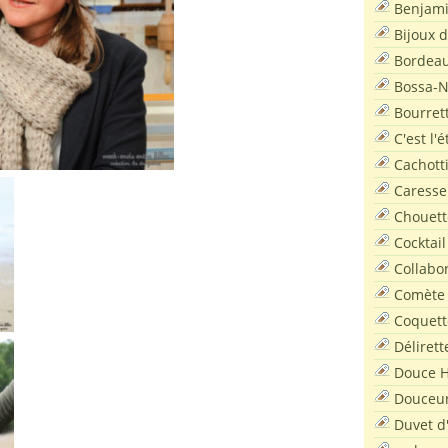
Benjam
Bijoux 
Bordea
Bossa-
Bourret
C'est l'
Cachott
Caresse
Chouett
Cocktail
Collabo
Comète
Coquett
Délirett
Douce H
Douceu
Duvet d