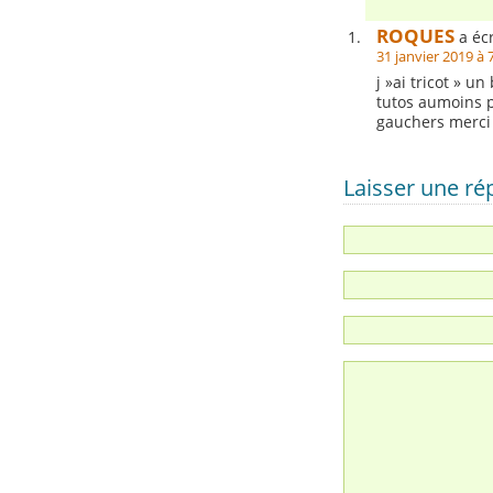
ROQUES
a écr
31 janvier 2019 à 
j »ai tricot » 
tutos aumoins 
gauchers merci
Laisser une r