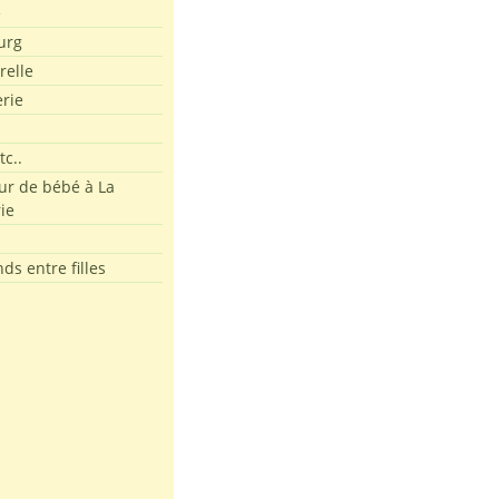
e
urg
relle
erie
tc..
r de bébé à La
ie
ds entre filles