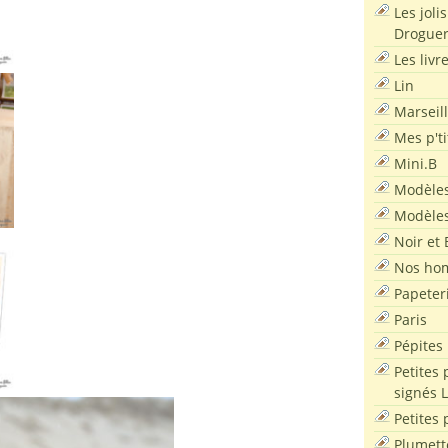
Les joli
Droguer
Les livr
Lin
Marseil
Mes p'ti
Mini.B
Modèles
Modèles
Noir et 
Nos ho
Papeter
Paris
Pépites
Petites 
signés 
Petites 
Plumett