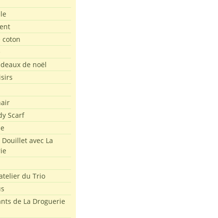
le
ent
e coton
e
adeaux de noël
isirs
air
dy Scarf
me
 Douillet avec La
ie
atelier du Trio
us
ants de La Droguerie