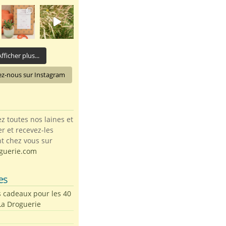
fficher plus...
ez-nous sur Instagram
toutes nos laines et
ter et recevez-les
t chez vous sur
guerie.com
es
s cadeaux pour les 40
La Droguerie