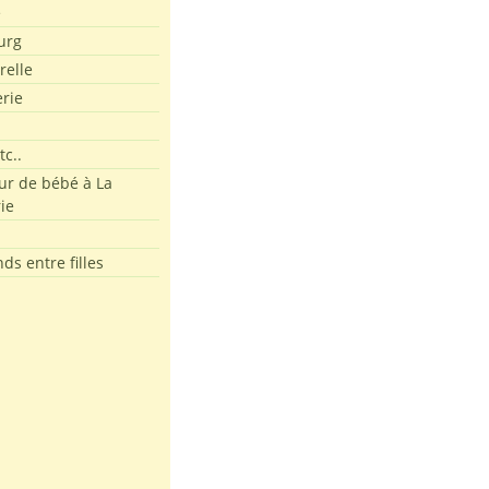
e
urg
relle
erie
tc..
r de bébé à La
ie
ds entre filles