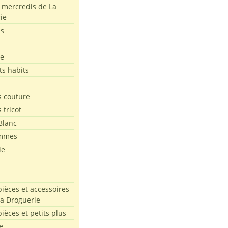
s mercredis de La
ie
es
le
ts habits
 couture
 tricot
Blanc
mmes
ie
pièces et accessoires
La Droguerie
pièces et petits plus
e