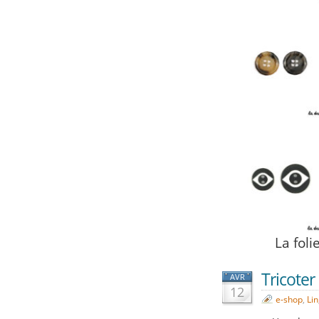
La foli
Tricoter 
AVR
12
e-shop
,
Lin