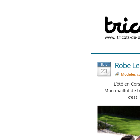
Robe Lec
JUIL
23
Modèles c
L’été en Cors
Mon maillot de b
c’est 