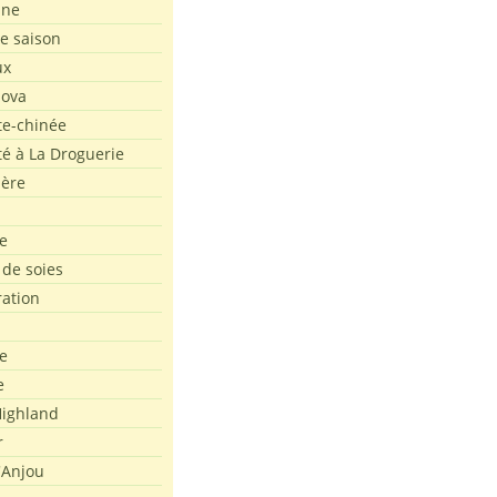
ine
de saison
ux
Nova
te-chinée
été à La Droguerie
ière
e
 de soies
ration
e
e
ighland
r
'Anjou