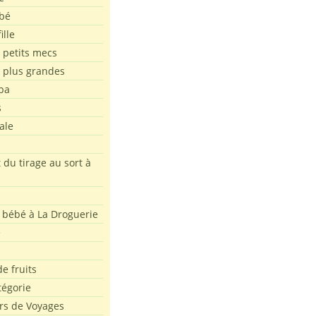
bé
ille
 petits mecs
s plus grandes
pa
s
ale
 du tirage au sort à
 bébé à La Droguerie
e
e fruits
tégorie
rs de Voyages