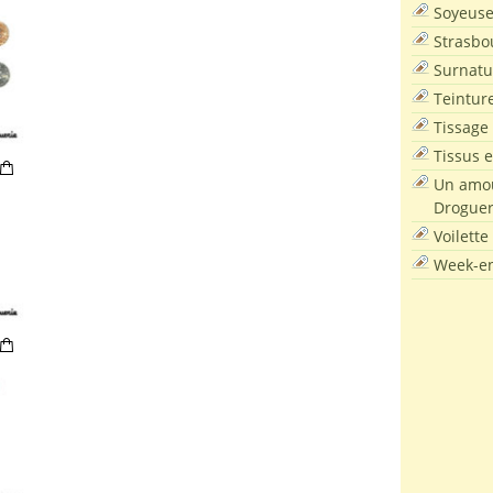
Soyeus
Strasbo
Surnatu
Teintur
Tissage
Tissus e
Un amou
Droguer
Voilette
Week-en