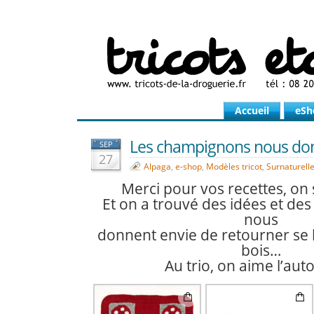
Accueil
eSh
Les champignons nous do
SEP
27
Alpaga
,
e-shop
,
Modèles tricot
,
Surnaturell
Merci pour vos recettes, on s
Et on a trouvé des idées et des
nous
donnent envie de retourner se 
bois…
Au trio, on aime l’aut