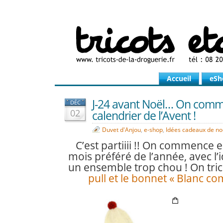
Accueil
eSh
J-24 avant Noël… On comm
DÉC
02
calendrier de l’Avent !
Duvet d'Anjou
,
e-shop
,
Idées cadeaux de no
C’est partiiii !! On commence 
mois préféré de l’année, avec l’
un ensemble trop chou ! On tri
pull et le bonnet « Blanc c