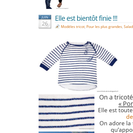
Elle est bientôt finie !!!
JUIN
26
Modèles tricot
,
Pour les plus grandes
,
Salad
On a tricot
« Por
Elle est tou
de
On adore la 
qu’appo