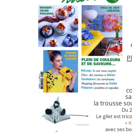
P
co
sa
la trousse sou
Du 2
Le gilet est tric
« K
avec ses bo