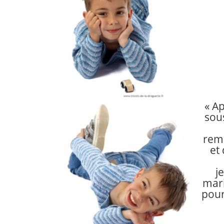
« A
sous
rem
et
j
mari
pour