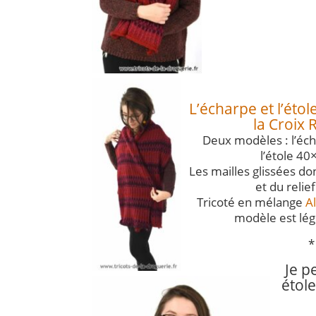
L’écharpe et l’éto
la Croix 
Deux modèles : l’éc
l’étole 4
Les mailles glissées d
et du relief
Tricoté en mélange
A
modèle est lége
*
Je p
étol