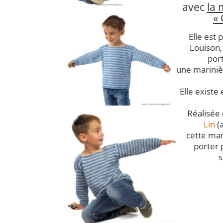
avec
la 
« 
Elle est 
Louison, 
por
une marinièr
Elle existe 
Réalisée
Lin
(a
cette mar
porter 
s