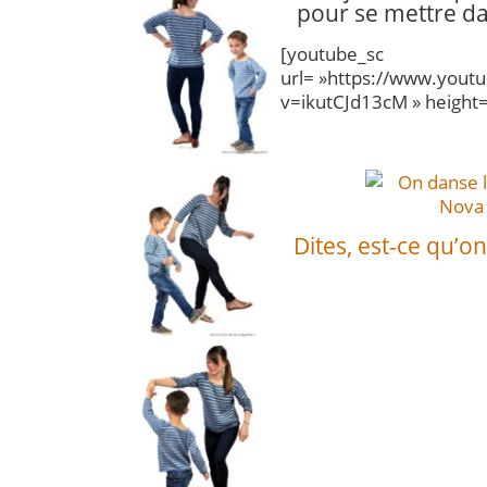
pour se mettre d
[youtube_sc
url= »https://www.yout
v=ikutCJd13cM » height= 
Dites, est-ce qu’o