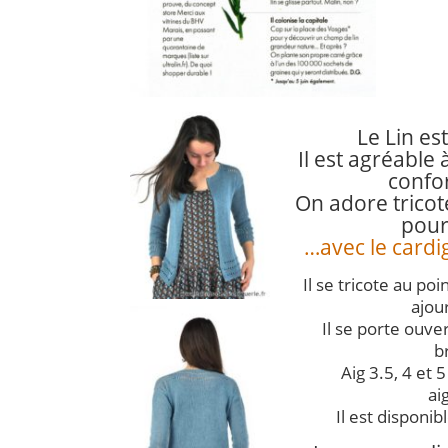
Le Lin est
Il est agréable à
confor
On adore tricot
pour 
…avec le cardig
Il se tricote au poi
ajou
Il se porte ouv
b
Aig 3.5, 4 et 
aig
Il est disponibl