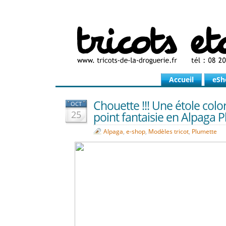
Accueil
eSh
Chouette !!! Une étole color
OCT
25
point fantaisie en Alpaga P
Alpaga
,
e-shop
,
Modèles tricot
,
Plumette