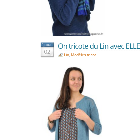
On tricote du Lin avec ELLE
JUIN
02
Lin
,
Modèles tricot