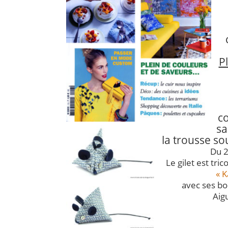
P
co
sa
la trousse sou
Du 2
Le gilet est tric
« K
avec ses bo
Aigu