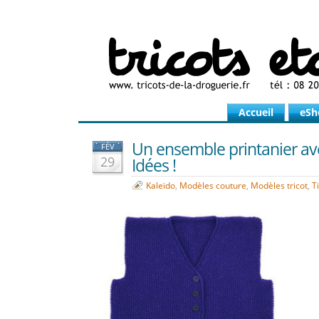
Accueil
eSh
Un ensemble printanier av
FÉV
29
Idées !
Kaleïdo
,
Modèles couture
,
Modèles tricot
,
T