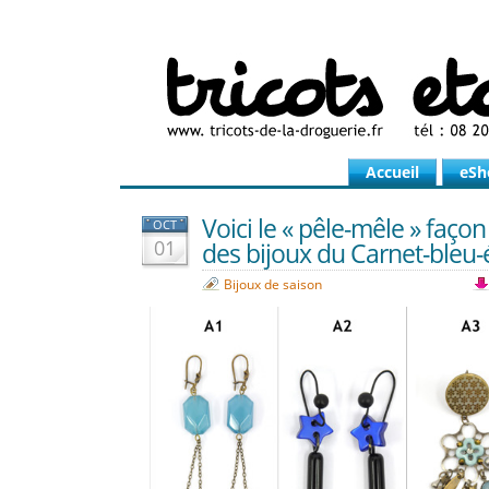
Accueil
eSh
Voici le « pêle-mêle » façon
OCT
01
des bijoux du Carnet-bleu-é
Bijoux de saison