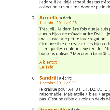
J’adore!!! J’ai déjà acheté des tas d’ét
collection et vous me donnez plein de
Armelle
a écrit:
1 octobre 2011 à 9:25
Très joli… la dernière fois que je sui
aucun bijou ne m’avait attiré l’oeil… j
mais juste une petite interrogation… 
être possible de réaliser ces bijoux d
… en quelles couleurs existent les éto
boutons utilisés ? Merci et à bientôt…
A bientôt
Le Trio
Sandrili
a écrit:
1 octobre 2011 à 9:01
Je craque pour A4, B1, D1, D2, D3, E
raisonnable. Mais étoile + bleu + argen
pas. C’est possible d’avoir un devis dé
liremyrtille
a écrit: