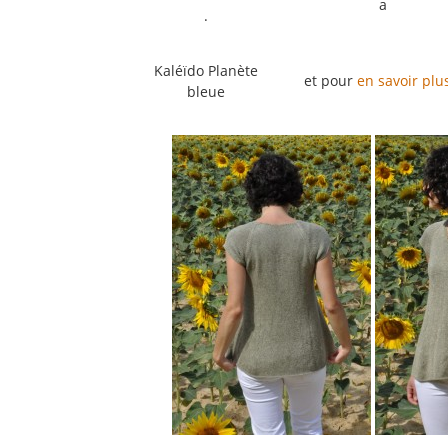
a
.
Kaléïdo Planète
et pour
en savoir plu
bleue