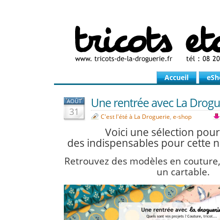
Accueil
eSh
Une rentrée avec La Drogue
AOÛT
31
C'est l'été à La Droguerie
,
e-shop
Voici une sélection pour
des indispensables pour cette n
Retrouvez des modèles en couture,
un cartable.