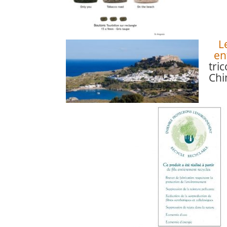
L
en
tri
Chi