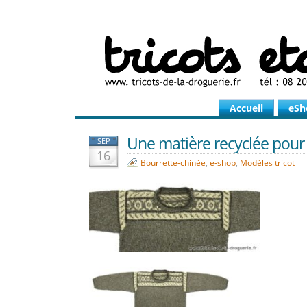
Accueil
eSh
Une matière recyclée pour
SEP
16
Bourrette-chinée
,
e-shop
,
Modèles tricot