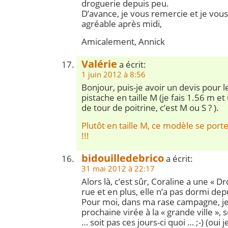
droguerie depuis peu.
D’avance, je vous remercie et je vou
agréable après midi,
Amicalement, Annick
Valérie
a écrit:
1 juin 2012 à 8:56
Bonjour, puis-je avoir un devis pou
pistache en taille M (je fais 1.56 m et
de tour de poitrine, c’est M ou S ? ).
Plutôt en taille M, ce modèle se por
!!!
bidouilledebrico
a écrit:
31 mai 2012 à 22:17
Alors là, c’est sûr, Coraline a une « D
rue et en plus, elle n’a pas dormi depu
Pour moi, dans ma rase campagne, je
prochaine virée à la « grande ville »,
… soit pas ces jours-ci quoi … ;-) (oui j