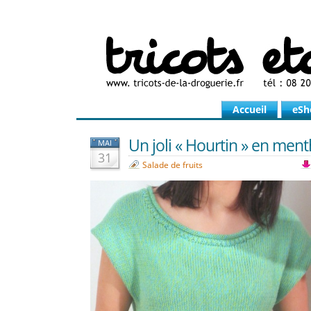
Accueil
eSh
Un joli « Hourtin » en ment
MAI
31
Salade de fruits