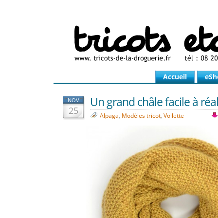
Accueil
eSh
Un grand châle facile à réa
NOV
25
Alpaga
,
Modèles tricot
,
Voilette