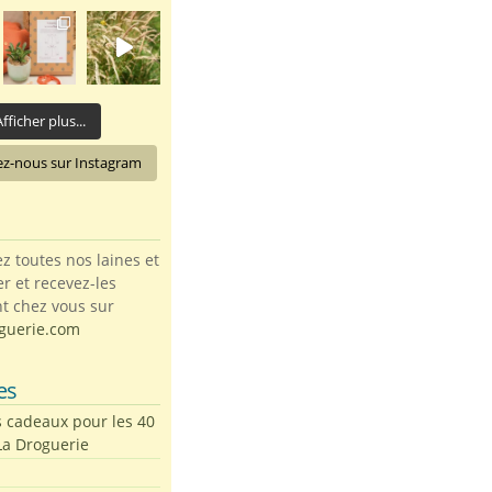
fficher plus...
ez-nous sur Instagram
toutes nos laines et
ter et recevez-les
t chez vous sur
guerie.com
es
s cadeaux pour les 40
La Droguerie