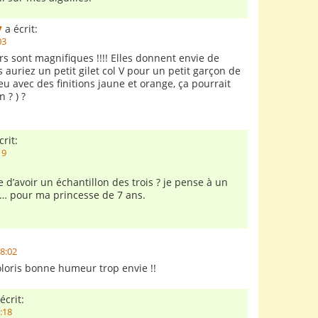
y
a écrit:
03
rs sont magnifiques !!!! Elles donnent envie de
 auriez un petit gilet col V pour un petit garçon de
eu avec des finitions jaune et orange, ça pourrait
 ? ) ?
rit:
19
le d’avoir un échantillon des trois ? je pense à un
… pour ma princesse de 7 ans.
18:02
coloris bonne humeur trop envie !!
écrit:
7:18