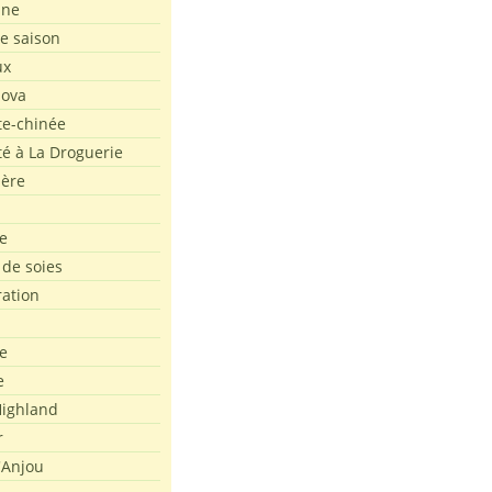
ine
de saison
ux
Nova
te-chinée
été à La Droguerie
ière
e
 de soies
ration
e
e
ighland
r
'Anjou