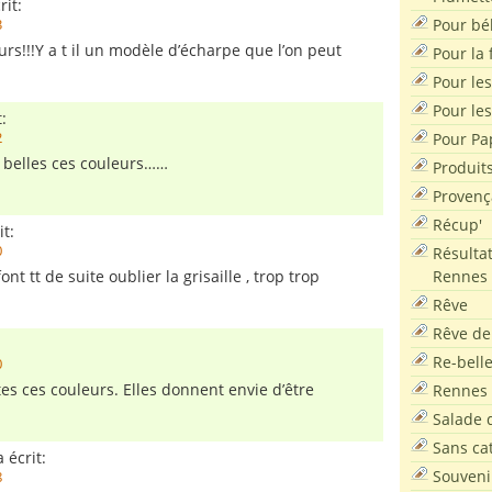
rit:
Pour bé
3
rs!!!Y a t il un modèle d’écharpe que l’on peut
Pour la f
Pour les
Pour le
:
Pour Pa
2
t belles ces couleurs……
Produit
Provenç
Récup'
it:
0
Résultat
Rennes
nt tt de suite oublier la grisaille , trop trop
Rêve
Rêve de
Re-bell
0
es ces couleurs. Elles donnent envie d’être
Rennes
Salade d
Sans ca
 écrit:
Souveni
8