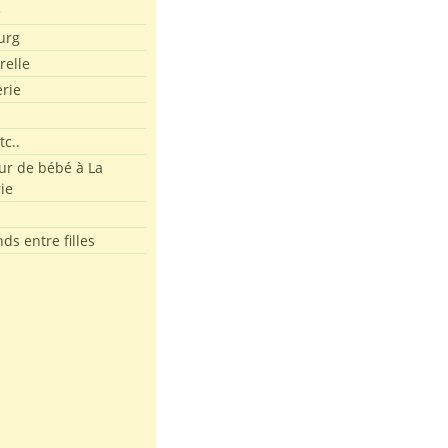
e
urg
relle
erie
tc..
r de bébé à La
ie
ds entre filles