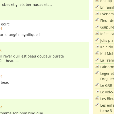
e-shop
s robes et gilets bermudas etc…
En famil
Evènem
Fleur d
 écrit:
Guipur
46
Idées c
r, orangé magnifique !
Jolis pla
Kaleïdo
05
Kid Moh
ur rêver qu’il est beau douceur pureté
La Tren
 fait beau…..
Lainor
Léger et
34
Droguer
p beau.
Le GRR
Le vide-
Les Ble
Les enf
44
tome 3
 comme son nom l’indique