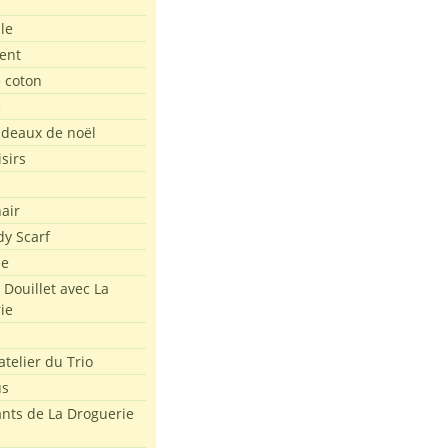
le
ent
e coton
e
adeaux de noël
isirs
air
dy Scarf
me
 Douillet avec La
ie
atelier du Trio
us
ants de La Droguerie