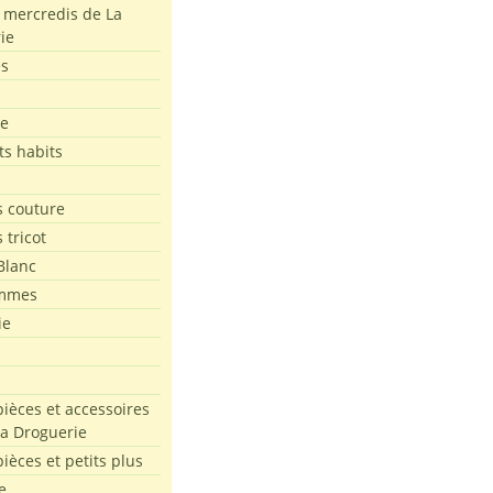
s mercredis de La
ie
es
le
ts habits
 couture
 tricot
Blanc
mmes
ie
pièces et accessoires
La Droguerie
pièces et petits plus
e