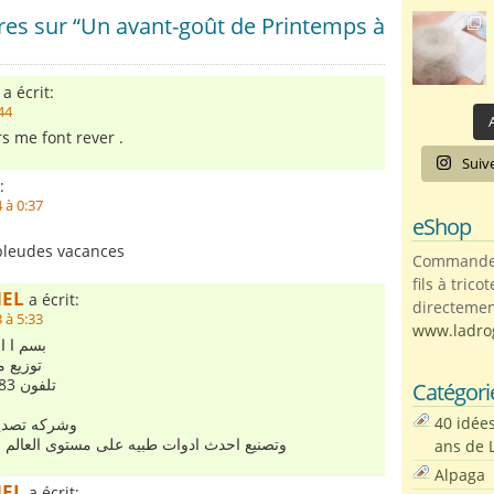
es sur “Un avant-goût de Printemps à
a écrit:
44
A
rs me font rever .
Suiv
:
 à 0:37
eShop
bleudes vacances
Commandez 
fils à trico
HEL
a écrit:
directemen
 à 5:33
www.ladro
بسم ا ا
توزيع 
0033 6 4545 37 83 تلفون
Catégori
40 idée
وشركه تصدير اك
وتصنيع احدث ادوات طبيه على مستوى العالم 
ans de 
Alpaga
HEL
a écrit: