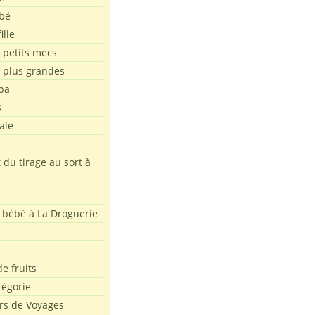
bé
ille
 petits mecs
s plus grandes
pa
s
ale
 du tirage au sort à
 bébé à La Droguerie
e
e fruits
tégorie
rs de Voyages