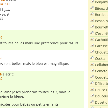
Benjam
 à 5:30
Bijoux 
بسم ا ا
توزيع 
Bordea
83
Bossa-
Bourret
C'est l'
59
Cachott
 toutes belles mais une préfèrence pour l’azur!
Caresse
Chouett
55
Cocktail
rs sont belles, mais le bleu est magnifique.
Collabo
Comète
e
a écrit:
Coquett
26
Délirett
Douce H
 laine je les prendrais toutes les 3, mais je
Douceu
même la bleue.
Duvet d
tricotés pour bébés ou petits enfants.