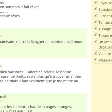
ces
Soyeus
en son nom il fait rêver
Strasbo
s…………
Surnatu
 beaux rêves
Teintur
Tissage
Tissus e
43
namisant, merci la Droguerie: maintenant, il nous
Un amou
Droguer
!
Voilette
Week-en
06
 bleu vacances ! j’adore ce coloris, le bonne
aussi de l’oeil… reste plus qu’à trouver une idée,
ien une mais il faut vraiment que je me mette au
crit:
20
 sont les couleurs chaudes, rouges, oranges,
l sur mes aiguilles!