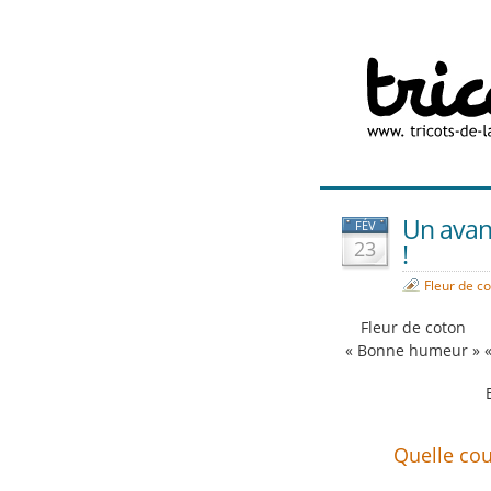
Un avan
FÉV
23
!
Fleur de c
Fleur de coton
« Bonne humeur »
«
Quelle cou