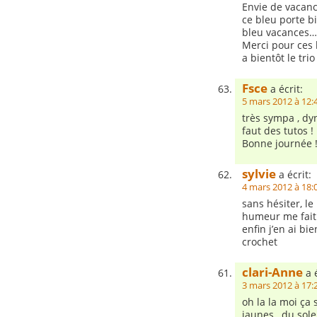
Envie de vacan
ce bleu porte bi
bleu vacance
Merci pour ces
a bientôt le trio
Fsce
a écrit:
5 mars 2012 à 12:
très sympa , dy
faut des tutos !
Bonne journée 
sylvie
a écrit:
4 mars 2012 à 18:
sans hésiter, le
humeur me fait 
enfin j’en ai b
crochet
clari-Anne
a é
3 mars 2012 à 17:
oh la la moi ça
jaunes…du solei