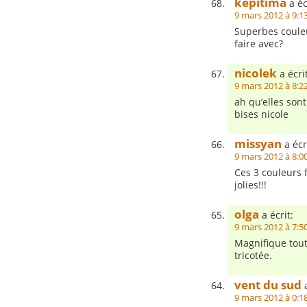
kepitima
a éc
9 mars 2012 à 9:1
Superbes couleu
faire avec?
nicolek
a écrit
9 mars 2012 à 8:2
ah qu’elles son
bises nicole
missyan
a écr
9 mars 2012 à 8:0
Ces 3 couleurs fo
jolies!!!
olga
a écrit:
9 mars 2012 à 7:5
Magnifique tout
tricotée.
vent du sud
a
9 mars 2012 à 0:1