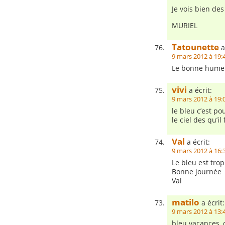
Je vois bien de
MURIEL
Tatounette
a
9 mars 2012 à 19:
Le bonne humeu
vivi
a écrit:
9 mars 2012 à 19:
le bleu c’est po
le ciel des qu’il
Val
a écrit:
9 mars 2012 à 16:
Le bleu est tro
Bonne journée
Val
matilo
a écrit:
9 mars 2012 à 13:
bleu vacances,