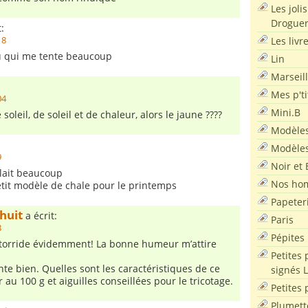
Les joli
Droguer
:
Les livr
18
eu qui me tente beaucoup
Lin
Marseil
Mes p'ti
04
Mini.B
 soleil, de soleil et de chaleur, alors le jaune ????
Modèles
Modèles
9
Noir et 
lait beaucoup
Nos ho
tit modèle de chale pour le printemps
Papeter
huit
a écrit:
Paris
8
Pépites
il torride évidemment! La bonne humeur m’attire
Petites 
nte bien. Quelles sont les caractéristiques de ce
signés 
 au 100 g et aiguilles conseillées pour le tricotage.
Petites 
Plumett