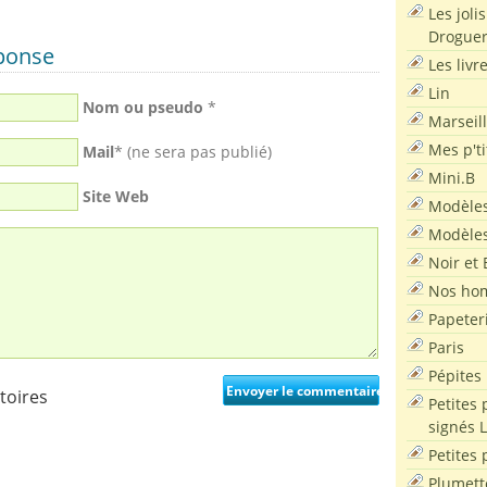
Les joli
Droguer
éponse
Les livr
Lin
Nom ou pseudo
*
Marseil
Mes p'ti
Mail
* (ne sera pas publié)
Mini.B
Site Web
Modèles
Modèles
Noir et 
Nos ho
Papeter
Paris
Pépites
toires
Petites 
signés 
Petites 
Plumett