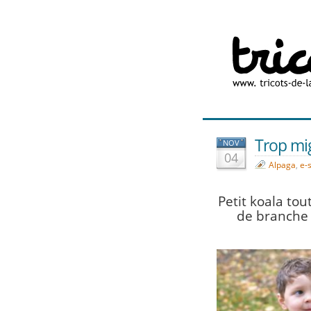
Trop mig
NOV
04
Alpaga
,
e-
Petit koala tout
de branche 