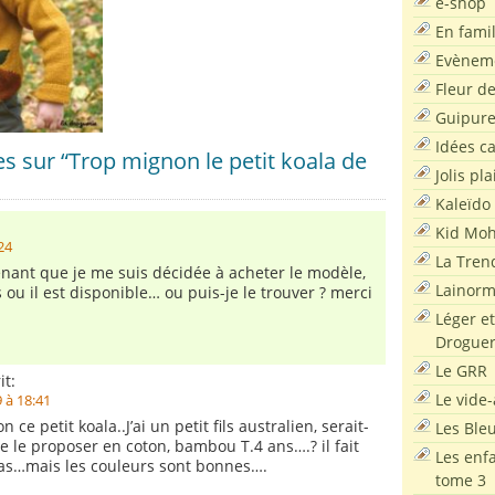
e-shop
En famil
Evènem
Fleur d
Guipur
Idées c
 sur “Trop mignon le petit koala de
Jolis pla
Kaleïdo
Kid Moh
:24
La Tren
nant que je me suis décidée à acheter le modèle,
Lainor
 ou il est disponible… ou puis-je le trouver ? merci
Léger et
Droguer
Le GRR
it:
Le vide-
 à 18:41
n ce petit koala..J’ai un petit fils australien, serait-
Les Ble
me le proposer en coton, bambou T.4 ans….? il fait
Les enf
bas…mais les couleurs sont bonnes….
tome 3