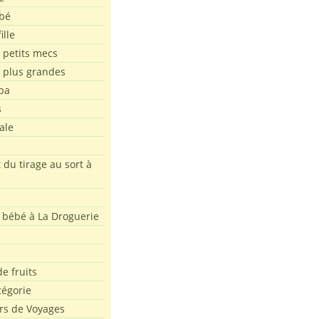
bé
ille
 petits mecs
s plus grandes
pa
s
ale
 du tirage au sort à
 bébé à La Droguerie
e
e fruits
tégorie
rs de Voyages