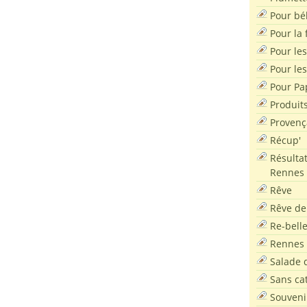
Pour bé
Pour la f
Pour les
Pour le
Pour Pa
Produit
Provenç
Récup'
Résultat
Rennes
Rêve
Rêve de
Re-bell
Rennes
Salade d
Sans ca
Souveni