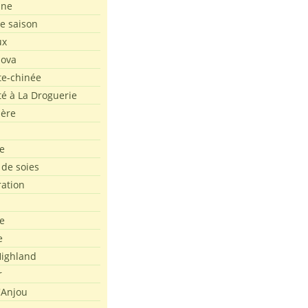
ine
de saison
ux
Nova
te-chinée
été à La Droguerie
ière
e
 de soies
ration
e
e
ighland
r
'Anjou