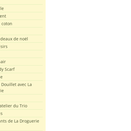
le
ent
e coton
e
adeaux de noël
isirs
air
dy Scarf
me
 Douillet avec La
ie
atelier du Trio
us
ants de La Droguerie