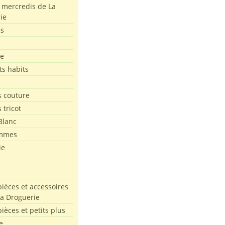
s mercredis de La
ie
es
le
ts habits
 couture
 tricot
Blanc
mmes
ie
pièces et accessoires
La Droguerie
pièces et petits plus
e