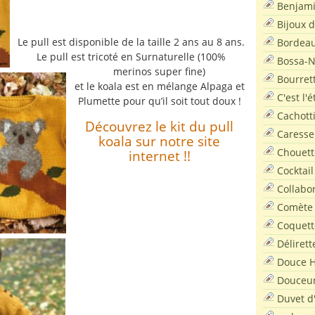
Benjam
Bijoux 
Le pull est disponible de la taille 2 ans au 8 ans.
Bordea
Le pull est tricoté en Surnaturelle (100%
Bossa-
merinos super fine)
Bourret
et le koala est en mélange Alpaga et
C'est l'
Plumette pour qu’il soit tout doux !
Cachott
Découvrez le kit du pull
Caresse
koala sur notre site
Chouett
internet !!
Cocktail
Collabo
Comète
Coquett
Délirett
Douce H
Douceu
Duvet d