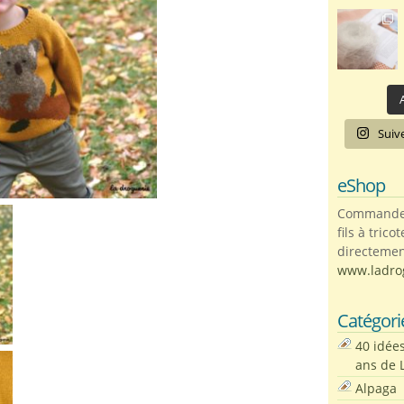
A
Suiv
eShop
Commandez 
fils à trico
directemen
www.ladro
Catégori
40 idée
ans de 
Alpaga