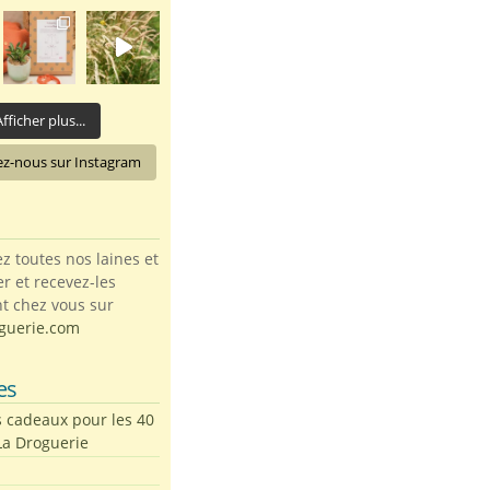
fficher plus...
ez-nous sur Instagram
toutes nos laines et
ter et recevez-les
t chez vous sur
guerie.com
es
s cadeaux pour les 40
La Droguerie