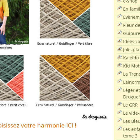
e-shop
En famil
Evènem
Fleur d
Guipur
Idées c
Jolis pla
Kaleïdo
Kid Moh
La Tren
Lainor
Léger et
Droguer
Le GRR
Le vide-
Les Ble
isissez votre harmonie ICI !
Les enf
tome 3