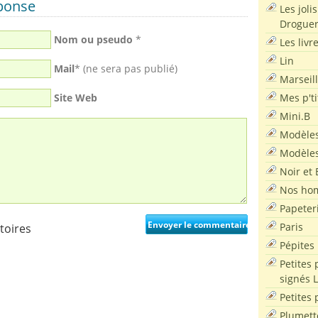
éponse
Les joli
Droguer
Nom ou pseudo
*
Les livr
Lin
Mail
* (ne sera pas publié)
Marseil
Mes p'ti
Site Web
Mini.B
Modèles
Modèles
Noir et 
Nos ho
Papeter
Paris
toires
Pépites
Petites 
signés 
Petites 
Plumett