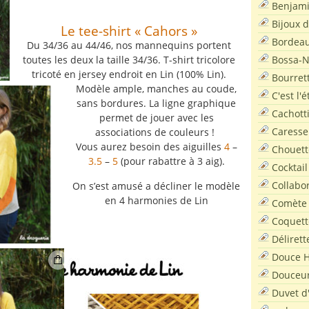
Benjam
Bijoux 
Le tee-shirt « Cahors »
Bordea
Du 34/36 au 44/46, nos mannequins portent
Bossa-
toutes les deux la taille 34/36. T-shirt tricolore
tricoté en jersey endroit en Lin (100% Lin).
Bourret
Modèle ample, manches au coude,
C'est l'
sans bordures. La ligne graphique
Cachott
permet de jouer avec les
Caresse
associations de couleurs !
Vous aurez besoin des aiguilles
4
–
Chouett
3.5
–
5
(pour rabattre à 3 aig).
Cocktail
Collabo
On s’est amusé a décliner le modèle
en 4 harmonies de Lin
Comète
Coquett
Délirett
Douce H
Douceu
Duvet d