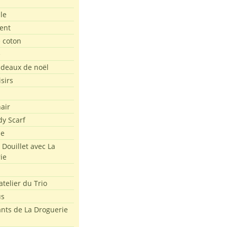
le
ent
e coton
e
adeaux de noël
isirs
air
dy Scarf
me
 Douillet avec La
ie
atelier du Trio
us
ants de La Droguerie