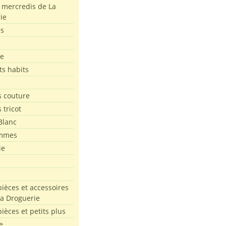
s mercredis de La
ie
es
le
ts habits
 couture
 tricot
Blanc
mmes
ie
pièces et accessoires
La Droguerie
pièces et petits plus
e