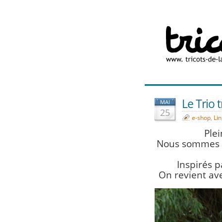
Le Trio t
MAI
25
e-shop
,
Lin
Plei
Nous sommes a
Inspirés p
On revient avec