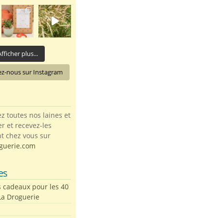
fficher plus...
ez-nous sur Instagram
toutes nos laines et
ter et recevez-les
t chez vous sur
guerie.com
es
s cadeaux pour les 40
La Droguerie