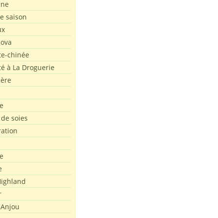
ine
de saison
ux
Nova
te-chinée
été à La Droguerie
ière
e
 de soies
ration
e
e
ighland
r
'Anjou