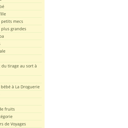
bé
ille
 petits mecs
s plus grandes
pa
s
ale
 du tirage au sort à
 bébé à La Droguerie
e
e fruits
tégorie
rs de Voyages