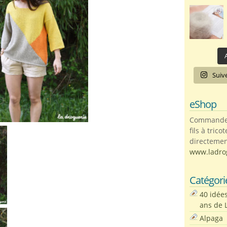
A
Suiv
eShop
Commandez 
fils à trico
directemen
www.ladro
Catégori
40 idée
ans de 
Alpaga