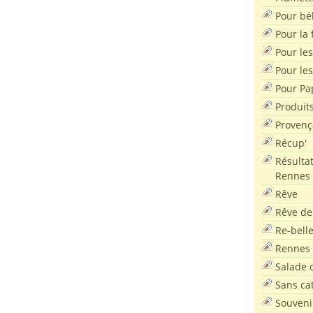
Pour bé
Pour la f
Pour les
Pour le
Pour Pa
Produit
Provenç
Récup'
Résultat
Rennes
Rêve
Rêve de
Re-bell
Rennes
Salade d
Sans ca
Souveni