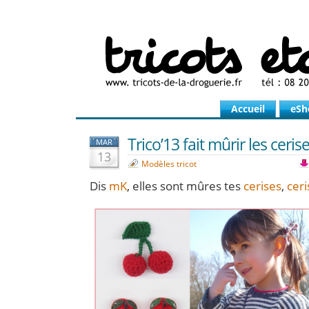
Accueil
eSh
Trico’13 fait mûrir les ceri
MAR
13
Modèles tricot
Dis
mK
, elles sont mûres tes
cerises
,
ceri