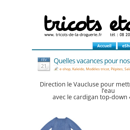
Accueil
eSh
Quelles vacances pour nos 
FÉV
21
e-shop
,
Kaleïdo
,
Modèles tricot
,
Pépites
,
Sal
Direction le Vaucluse pour mett
l’eau
avec le cardigan top-down