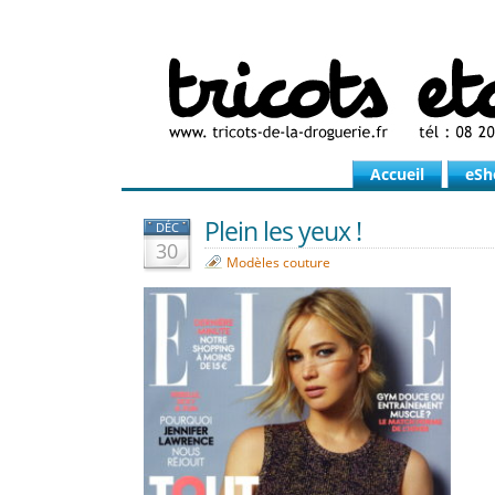
Accueil
eSh
Plein les yeux !
DÉC
30
Modèles couture