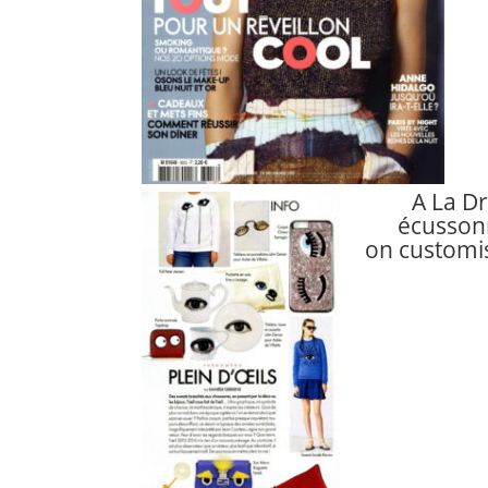
A La D
écussonn
on customis