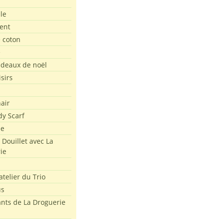
le
ent
e coton
e
adeaux de noël
isirs
air
dy Scarf
me
 Douillet avec La
ie
atelier du Trio
us
ants de La Droguerie