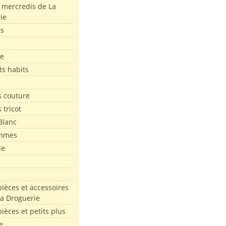
s mercredis de La
ie
es
le
ts habits
 couture
 tricot
Blanc
mmes
ie
pièces et accessoires
La Droguerie
pièces et petits plus
e