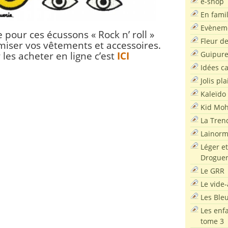
e-shop
En famil
Evènem
pour ces écussons « Rock n’ roll »
Fleur d
iser vos vêtements et accessoires.
Guipur
 les acheter en ligne c’est
ICI
Idées c
Jolis pla
Kaleïdo
Kid Moh
La Tren
Lainor
Léger et
Droguer
Le GRR
Le vide-
Les Ble
Les enf
tome 3