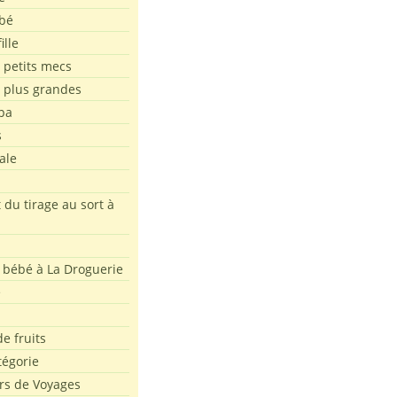
bé
ille
 petits mecs
s plus grandes
pa
s
ale
 du tirage au sort à
 bébé à La Droguerie
e
e fruits
tégorie
rs de Voyages