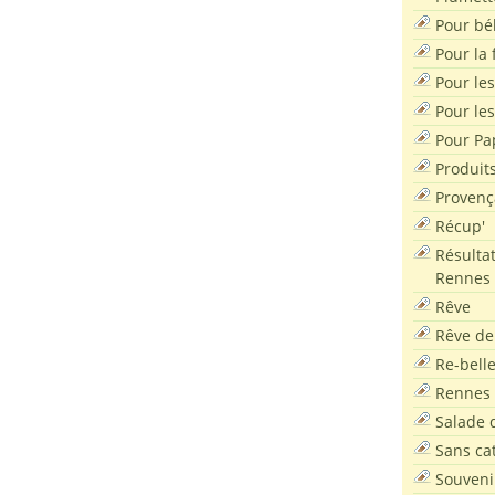
Pour bé
Pour la f
Pour les
Pour le
Pour Pa
Produit
Provenç
Récup'
Résultat
Rennes
Rêve
Rêve de
Re-bell
Rennes
Salade d
Sans ca
Souveni