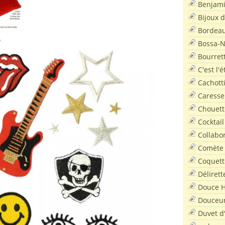
Benjam
Bijoux 
Bordea
Bossa-
Bourret
C'est l'
Cachott
Caresse
Chouett
Cocktail
Collabo
Comète
Coquett
Délirett
Douce H
Douceu
Duvet d