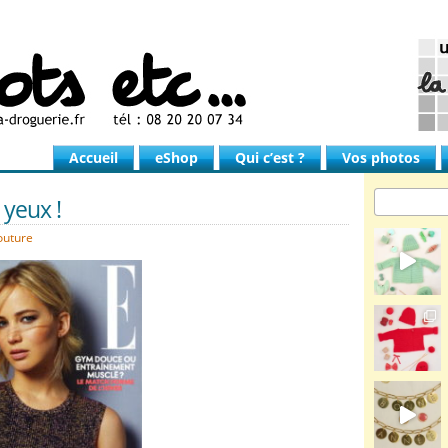
Accueil
eShop
Qui c’est ?
Vos photos
 yeux !
outure