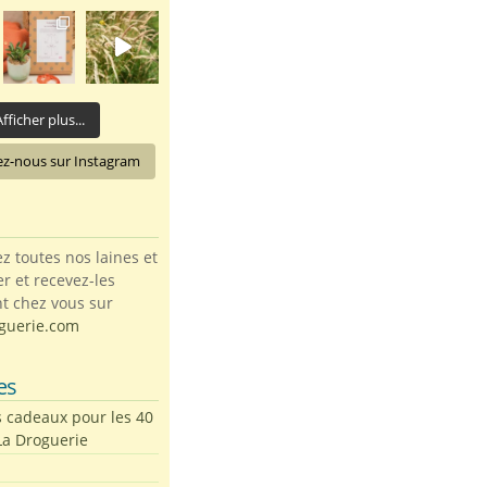
fficher plus...
ez-nous sur Instagram
toutes nos laines et
ter et recevez-les
t chez vous sur
guerie.com
es
s cadeaux pour les 40
La Droguerie