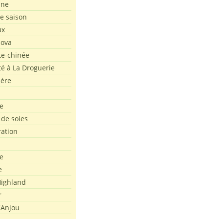
ine
de saison
ux
Nova
te-chinée
été à La Droguerie
ière
e
 de soies
ration
e
e
ighland
r
'Anjou