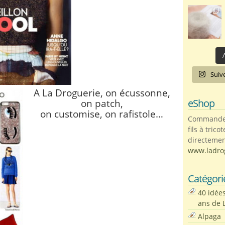
A
Suiv
A La Droguerie, on écussonne,
eShop
on patch,
on customise, on rafistole…
Commandez 
fils à trico
directemen
www.ladro
Catégori
40 idée
ans de 
Alpaga