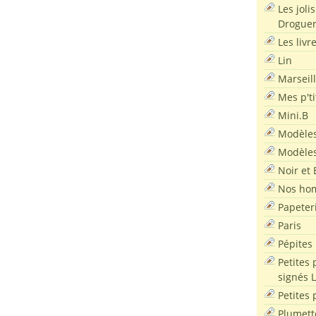
Les joli
Droguer
Les livr
Lin
Marseil
Mes p'ti
Mini.B
Modèles
Modèles
Noir et 
Nos ho
Papeter
Paris
Pépites
Petites 
signés 
Petites 
Plumett