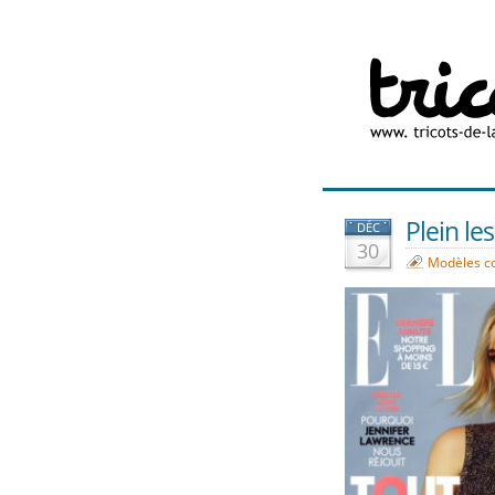
Plein les
DÉC
30
Modèles c