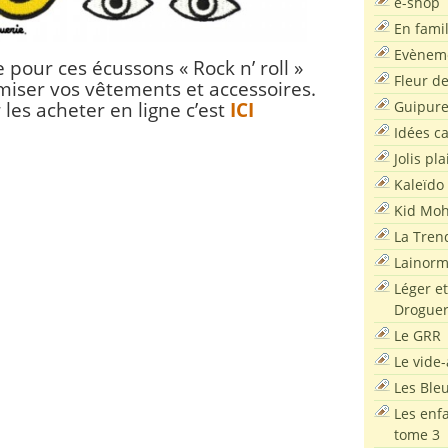
e-shop
En famil
Evènem
pour ces écussons « Rock n’ roll »
Fleur d
iser vos vêtements et accessoires.
Guipur
 les acheter en ligne c’est
ICI
Idées c
Jolis pla
Kaleïdo
Kid Moh
La Tren
Lainor
Léger et
Droguer
Le GRR
Le vide-
Les Ble
Les enf
tome 3