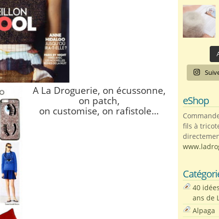
A
Suiv
A La Droguerie, on écussonne,
eShop
on patch,
on customise, on rafistole…
Commandez 
fils à trico
directemen
www.ladro
Catégori
40 idée
ans de 
Alpaga