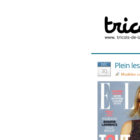
Plein les
DÉC
30
Modèles c