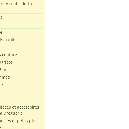
s mercredis de La
ie
es
le
ts habits
 couture
 tricot
Blanc
mmes
ie
pièces et accessoires
La Droguerie
pièces et petits plus
e