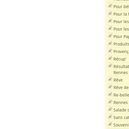
Pour bé
Pour la f
Pour les
Pour le
Pour Pa
Produit
Provenç
Récup'
Résultat
Rennes
Rêve
Rêve de
Re-bell
Rennes
Salade d
Sans ca
Souveni