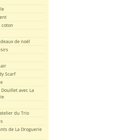
le
ent
e coton
e
adeaux de noël
isirs
air
dy Scarf
me
 Douillet avec La
ie
atelier du Trio
us
ants de La Droguerie