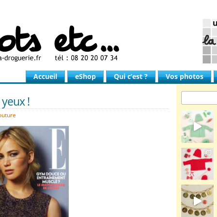
Accueil
eShop
Qui c’est ?
Vos photos
 yeux !
outure