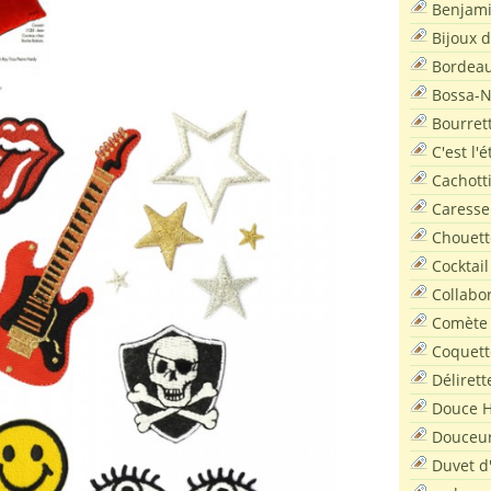
Benjam
Bijoux 
Bordea
Bossa-
Bourret
C'est l'
Cachott
Caresse
Chouett
Cocktail
Collabo
Comète
Coquett
Délirett
Douce H
Douceu
Duvet d