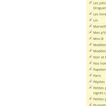
Les joli
Droguer
Les livr
Lin
Marseil
Mes p'ti
Mini.B
Modèles
Modèles
Noir et 
Nos ho
Papeter
Paris
Pépites
Petites 
signés 
Petites 
Plumett