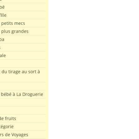
bé
ille
 petits mecs
s plus grandes
pa
s
ale
 du tirage au sort à
 bébé à La Droguerie
e
e fruits
tégorie
rs de Voyages