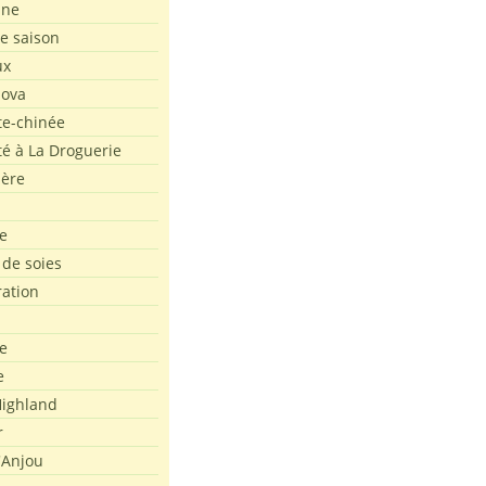
ine
de saison
ux
Nova
te-chinée
été à La Droguerie
ière
e
 de soies
ration
e
e
ighland
r
'Anjou