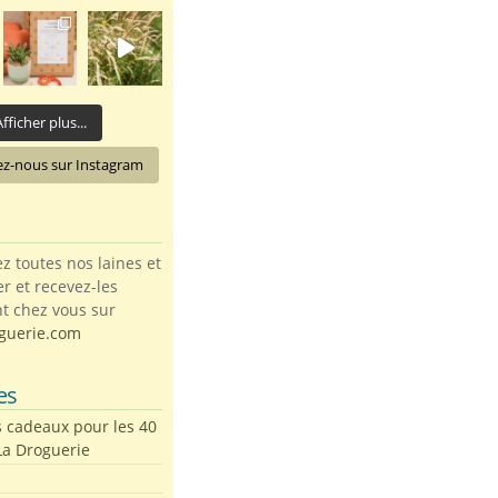
fficher plus...
ez-nous sur Instagram
toutes nos laines et
ter et recevez-les
t chez vous sur
guerie.com
es
s cadeaux pour les 40
La Droguerie