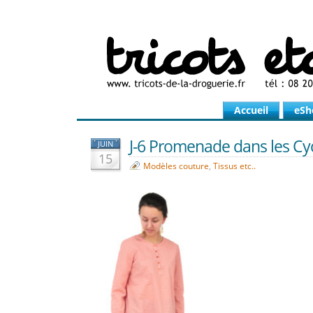
Accueil
eSh
J-6 Promenade dans les Cyc
JUIN
15
Modèles couture
,
Tissus etc..