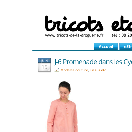
Accueil
eSh
J-6 Promenade dans les Cyc
JUIN
15
Modèles couture
,
Tissus etc..