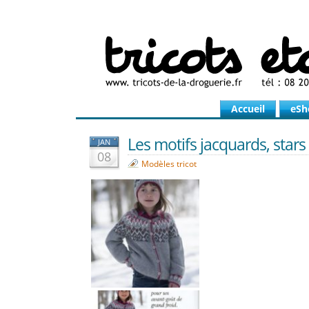
Accueil
eSh
Les motifs jacquards, stars d
JAN
08
Modèles tricot