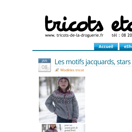
Accueil
eSh
Les motifs jacquards, stars d
JAN
08
Modèles tricot