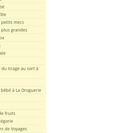
bé
ille
 petits mecs
s plus grandes
pa
s
ale
 du tirage au sort à
 bébé à La Droguerie
e
e fruits
tégorie
rs de Voyages