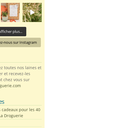
fficher plus...
ez-nous sur Instagram
toutes nos laines et
ter et recevez-les
t chez vous sur
guerie.com
es
s cadeaux pour les 40
La Droguerie