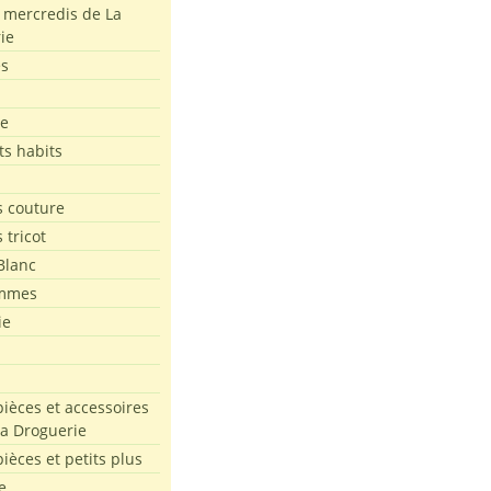
s mercredis de La
ie
es
le
ts habits
 couture
 tricot
Blanc
mmes
ie
pièces et accessoires
La Droguerie
pièces et petits plus
e