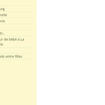
e
urg
relle
erie
tc..
r de bébé à La
ie
ds entre filles