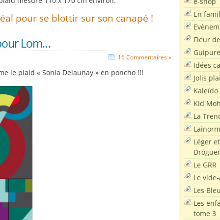
plaid mesure 110 x 170 cm environ.
e-shop
En famil
éal pour se blottir sur son canapé !
Evènem
Fleur d
 pour Lom…
Guipur
16 Commentaires »
Idées c
me le plaid « Sonia Delaunay » en poncho !!!
Jolis pla
Kaleïdo
Kid Moh
La Tren
Lainor
Léger et
Droguer
Le GRR
Le vide-
Les Ble
Les enf
tome 3