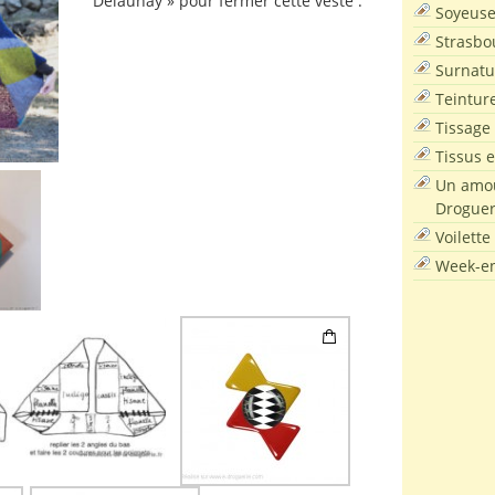
Delaunay » pour fermer cette veste :
Soyeus
Strasbo
Surnatu
Teintur
Tissage
Tissus e
Un amou
Droguer
Voilette
Week-en