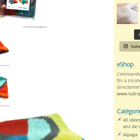
A
Suiv
eShop
Commandez 
fils à trico
directemen
www.ladro
Catégori
40 idée
ans de 
Alpaga