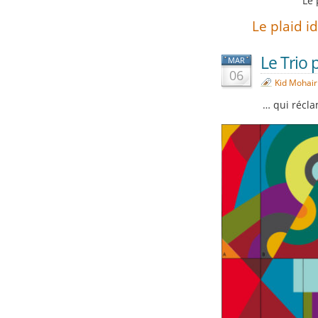
Le 
Le plaid id
Le Trio
MAR
06
Kid Mohair
… qui récla