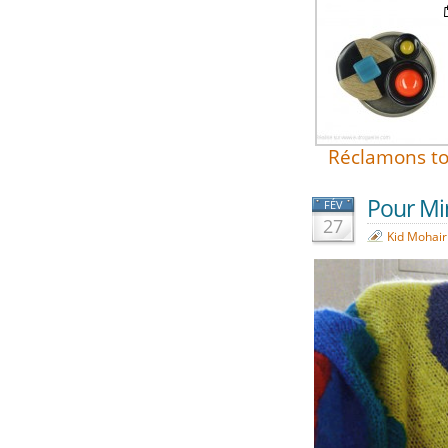
Réclamons to
Pour Mim
FÉV
27
Kid Mohair