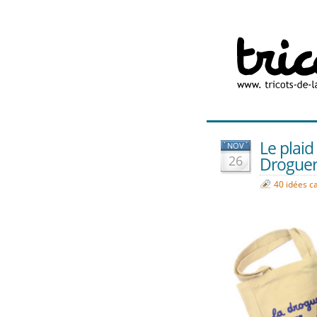
Le plaid
NOV
26
Drogueri
40 idées c