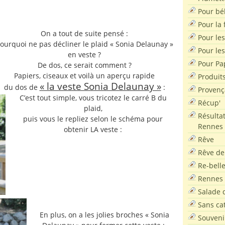
Pour bé
Pour la f
On a tout de suite pensé :
Pour les
ourquoi ne pas décliner le plaid « Sonia Delaunay »
Pour le
en veste ?
Pour Pa
De dos, ce serait comment ?
Papiers, ciseaux et voilà un aperçu rapide
Produit
« la veste Sonia Delaunay »
du dos de
:
Provenç
C’est tout simple, vous tricotez le carré B du
Récup'
plaid,
Résultat
puis vous le repliez selon le schéma pour
Rennes
obtenir LA veste :
Rêve
Rêve de
Re-bell
Rennes
Salade d
Sans ca
En plus, on a les jolies broches « Sonia
Souveni