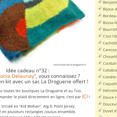
Benjam
Bijoux 
Bordea
Bossa-
Bourret
C'est l'
Cachott
Caresse
Chouett
Cocktail
Idée cadeau n°32 :
Collabo
Sonia Delaunay”
, vous connaissez ?
Comète
n kit avec un sac La Droguerie offert !
Coquett
Délirett
s toutes les boutiques La Droguerie et au Trio.
ICI
ander le plaid directement en ligne, c’est par
!
Douce H
Douceu
 tricoté en “Kid Mohair”. Aig 8. Point Jersey.
Duvet d
isé en plusieurs rectangles cousus ensemble.