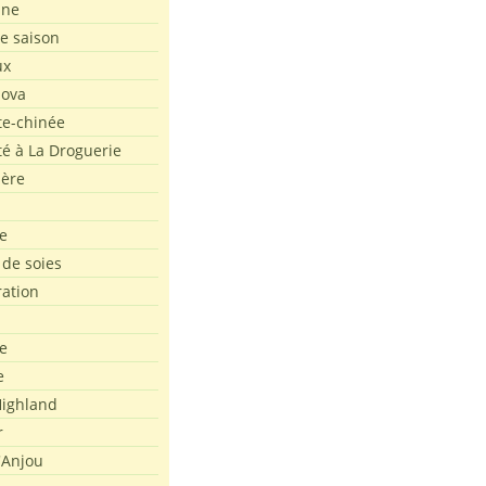
ine
de saison
ux
Nova
te-chinée
été à La Droguerie
ière
e
 de soies
ration
e
e
ighland
r
'Anjou