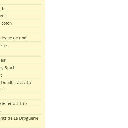
le
ent
e coton
e
adeaux de noël
isirs
air
dy Scarf
me
 Douillet avec La
ie
atelier du Trio
us
ants de La Droguerie