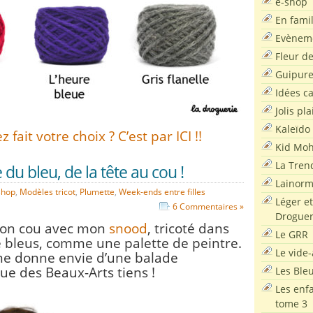
e-shop
En famil
Evènem
Fleur d
Guipur
Idées c
Jolis pla
Kaleïdo
 fait votre choix ? C’est par ICI !!
Kid Moh
La Tren
e du bleu, de la tête au cou !
Lainor
shop
,
Modèles tricot
,
Plumette
,
Week-ends entre filles
Léger et
6 Commentaires »
Droguer
mon cou avec mon
snood
, tricoté dans
Le GRR
 bleus, comme une palette de peintre.
Le vide-
e donne envie d’une balade
rue des Beaux-Arts tiens !
Les Ble
Les enf
tome 3