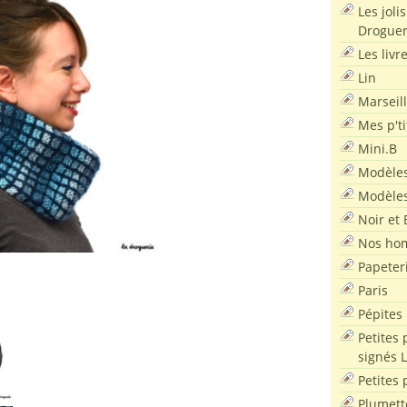
Les joli
Droguer
Les livr
Lin
Marseil
Mes p'ti
Mini.B
Modèles
Modèles
Noir et 
Nos ho
Papeter
Paris
Pépites
Petites 
signés 
Petites 
Plumett