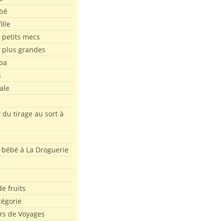
bé
ille
 petits mecs
s plus grandes
pa
s
ale
 du tirage au sort à
 bébé à La Droguerie
e
e fruits
tégorie
rs de Voyages