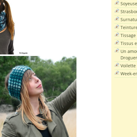
Soyeus
Strasbo
Surnatu
Teintur
Tissage
Tissus e
Un amou
Droguer
Voilette
Week-en