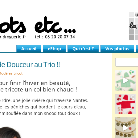
Accueil
eShop
Qui c’est ?
Vos photos
e Douceur au Trio !!
odèles tricot
our finir l’hiver en beauté,
e tricote un col bien chaud !
Erdre, une jolie rivière qui traverse Nantes.
 les péniches qui bordent le cours d’eau,
mmitouflée dans mon snood tout doux !