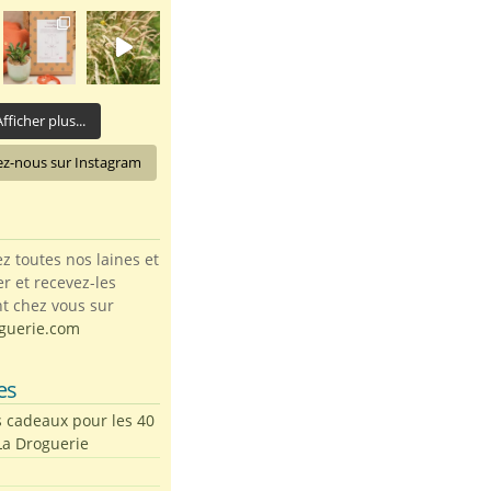
fficher plus...
ez-nous sur Instagram
toutes nos laines et
ter et recevez-les
t chez vous sur
guerie.com
es
s cadeaux pour les 40
La Droguerie