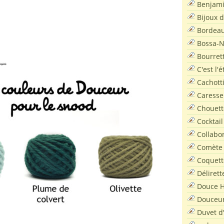
Benjam
Bijoux 
Bordea
Bossa-
Bourret
C'est l'
Cachott
Caresse
Chouett
Cocktail
Collabo
Comète
Coquett
Délirett
Douce H
Douceu
Duvet d