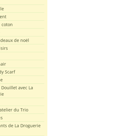
le
ent
e coton
e
adeaux de noël
isirs
air
dy Scarf
me
 Douillet avec La
ie
atelier du Trio
us
ants de La Droguerie