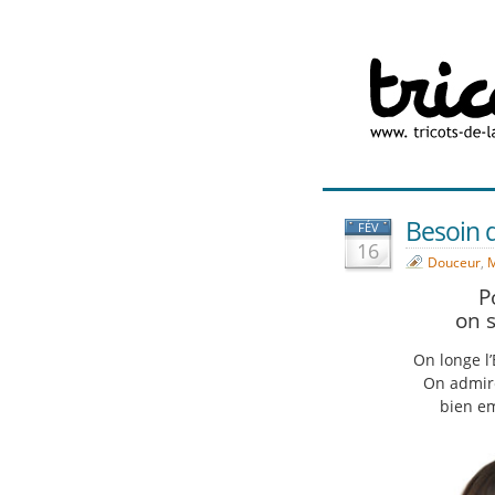
Besoin d
FÉV
16
Douceur
,
M
P
on s
On longe l’
On admire
bien e