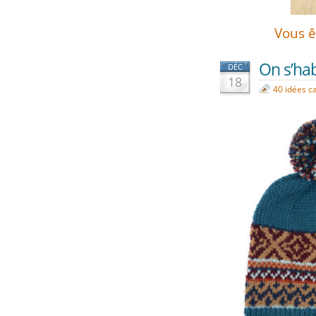
Vous ê
On s’hab
DÉC
18
40 idées c