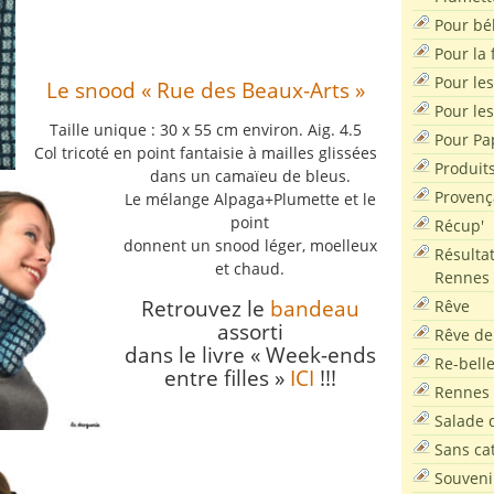
Pour bé
Pour la f
Pour les
Le snood « Rue des Beaux-Arts »
Pour le
Taille unique : 30 x 55 cm environ. Aig. 4.5
Pour Pa
Col tricoté en point fantaisie à mailles glissées
Produit
dans un camaïeu de bleus.
Provenç
Le mélange Alpaga+Plumette et le
point
Récup'
donnent un snood léger, moelleux
Résultat
et chaud.
Rennes
Retrouvez le
bandeau
Rêve
assorti
Rêve de
dans le livre « Week-ends
Re-bell
entre filles »
ICI
!!!
Rennes
Salade d
Sans ca
Souveni