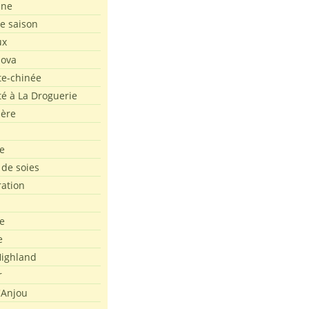
ine
de saison
ux
Nova
te-chinée
été à La Droguerie
ière
e
 de soies
ration
e
e
ighland
r
'Anjou