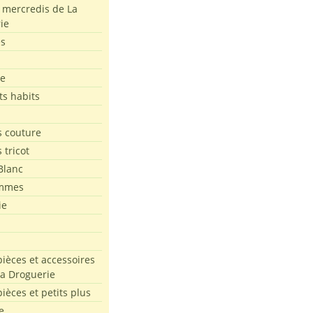
s mercredis de La
ie
es
le
ts habits
 couture
 tricot
Blanc
mmes
ie
pièces et accessoires
La Droguerie
pièces et petits plus
e