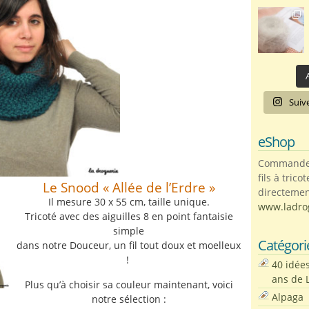
A
Suiv
eShop
Commandez 
fils à trico
Le Snood « Allée de l’Erdre »
directemen
Il mesure 30 x 55 cm, taille unique.
www.ladro
Tricoté avec des aiguilles 8 en point fantaisie
simple
Catégori
dans notre Douceur, un fil tout doux et moelleux
!
40 idée
ans de 
Plus qu’à choisir sa couleur maintenant, voici
Alpaga
notre sélection :