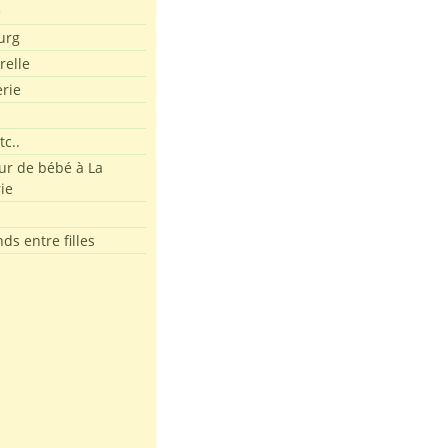
e
urg
relle
erie
tc..
r de bébé à La
ie
ds entre filles