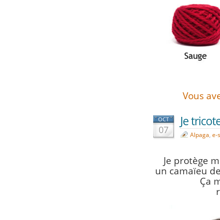
Vous avez
Je tricot
OCT
07
Alpaga
,
e-
Je protège 
un camaïeu de
Ç
a m