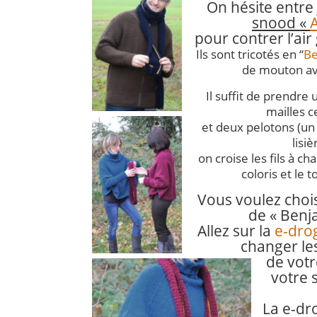
On hésite entre
snood
«
pour contrer l’air 
Ils sont tricotés en “
Be
de mouton av
Il suffit de prendre
mailles c
et deux pelotons (un
lisiè
on croise les fils à 
coloris et le t
Vous voulez chois
de « Benj
Allez sur la
e-dro
changer le
de vot
votre s
La e-dr