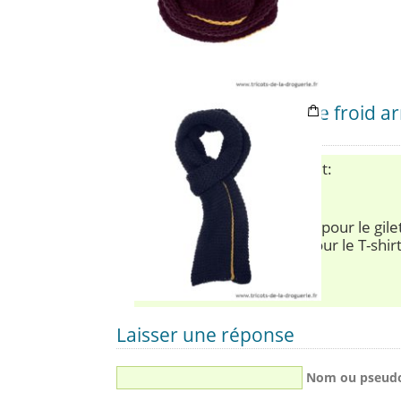
Un commentaire sur “Le froid ar
snood ?”
Mirabaud Anne
a écrit:
24 février 2015 à 15:34
Bonjour,
pourrais je avoir un devis pour le gil
les mêmes couleurs et pour le T-shirt 
en taille 4 ans.
Merci d’avance
Laisser une réponse
Nom ou pseud