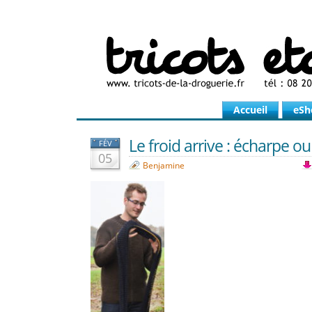
Accueil
eSh
Le froid arrive : écharpe o
FÉV
05
Benjamine