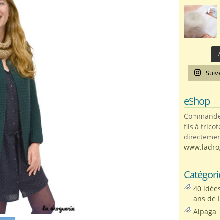
A
Suiv
eShop
Commandez 
fils à trico
directemen
www.ladro
Catégori
40 idée
ans de 
Alpaga