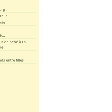
e
urg
relle
erie
tc..
r de bébé à La
ie
ds entre filles