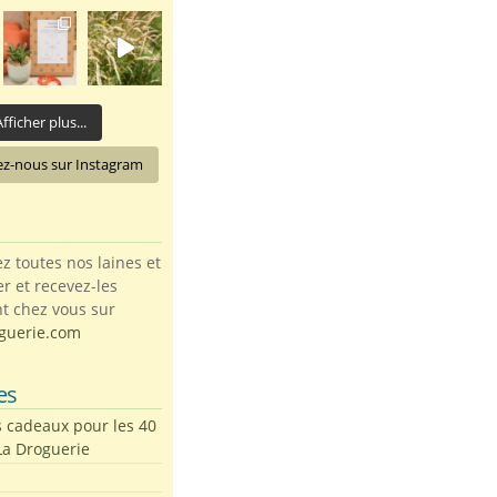
fficher plus...
ez-nous sur Instagram
toutes nos laines et
ter et recevez-les
t chez vous sur
guerie.com
es
s cadeaux pour les 40
La Droguerie