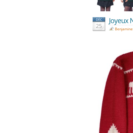
Joyeux N
DÉC
25
Benjamine