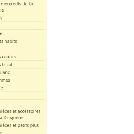
s mercredis de La
ie
es
le
ts habits
 couture
 tricot
Blanc
mmes
ie
pièces et accessoires
La Droguerie
pièces et petits plus
e