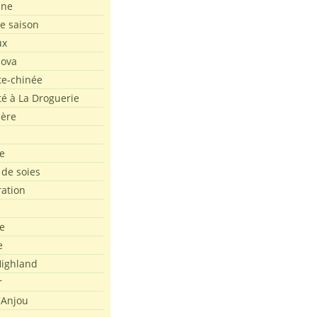
ine
de saison
ux
Nova
te-chinée
été à La Droguerie
ière
e
 de soies
ration
e
e
ighland
r
'Anjou