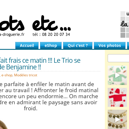
Accueil
eShop
Qui c’est ?
Vos photos
 fait frais ce matin !!! Le Trio se
de Benjamine !!
,
e-shop
,
Modèles tricot
e parfaite à enfiler le matin avant de
er au travail ! Affronter le froid matinal
 encore un peu endormie… On marche
rdre en admirant le paysage sans avoir
froid.