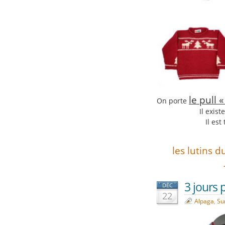
le pull 
On porte
Il exist
Il es
les lutins 
3 jours 
DÉC
22
Alpaga
,
Su