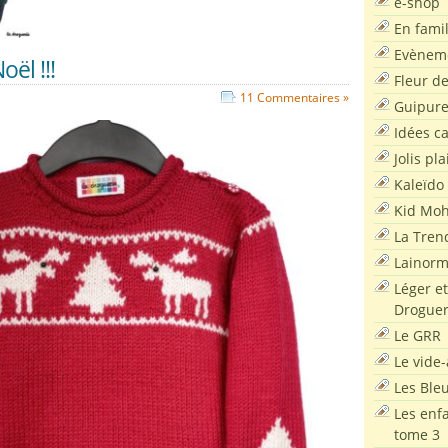
e-shop
En famil
Evènem
oël !!!
Fleur d
11 Commentaires »
Guipur
Idées c
Jolis pla
Kaleïdo
Kid Moh
La Tren
Lainor
Léger et
Droguer
Le GRR
Le vide-
Les Ble
Les enf
tome 3