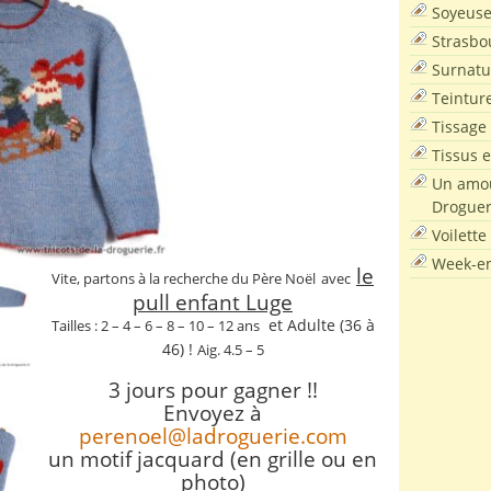
Soyeus
Strasbo
Surnatu
Teintur
Tissage
Tissus e
Un amou
Droguer
Voilette
Week-en
l
e
Vite, partons à la recherche du Père Noël
avec
pull enfant Luge
et Adulte (36 à
Tailles : 2 – 4 – 6 – 8 – 10 – 12 ans
46) !
Aig. 4.5 – 5
3 jours pour gagner !!
Envoyez à
perenoel@ladroguerie.com
un motif jacquard (en grille ou en
photo)