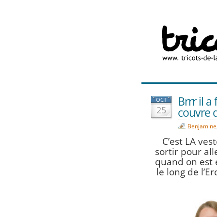
Brrr il a
OCT
25
couvre 
Benjamine
C’est LA vest
sortir pour all
quand on est
le long de l’E