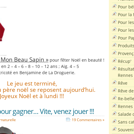
Pour bé
Pour la f
Pour les
Pour le
Pour Pa
Produit
Provenç
« Mon Beau Sapin »
pour fêter Noël en beauté !
Récup'
e en 2 – 4 – 6 – 8 – 10 – 12 ans ; Aig. 4 – 5
Résultat
t tricoté en Benjamine de La Droguerie.
Rennes
Le jeu est terminé,
Rêve
du père noël se reposent aujourd’hui.
Rêve de
Joyeux Noël et à lundi !!!
Re-bell
Rennes
pour gagner… Vite, venez jouer !!!
Salade d
rnaturelle
19 Commentaires »
Sans ca
Souveni