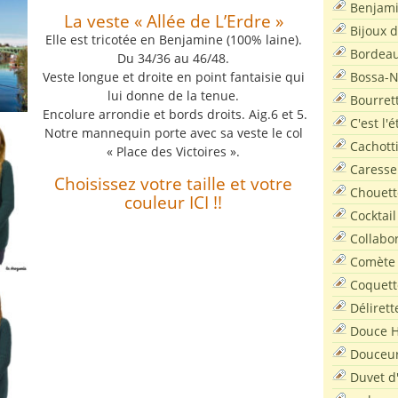
Benjam
La veste « Allée de L’Erdre »
Bijoux 
Elle est tricotée en Benjamine (100% laine).
Bordea
Du 34/36 au 46/48.
Bossa-
Veste longue et droite en point fantaisie qui
lui donne de la tenue.
Bourret
Encolure arrondie et bords droits. Aig.6 et 5.
C'est l'
Notre mannequin porte avec sa veste le col
Cachott
« Place des Victoires ».
Caresse
Choisissez votre taille et votre
Chouett
couleur ICI !!
Cocktail
Collabo
Comète
Coquett
Délirett
Douce H
Douceu
Duvet d