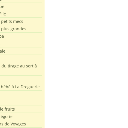
bé
ille
 petits mecs
s plus grandes
pa
s
ale
 du tirage au sort à
 bébé à La Droguerie
e
e fruits
tégorie
rs de Voyages