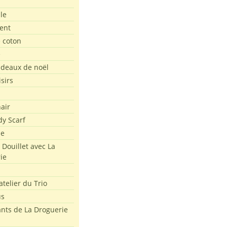
le
ent
e coton
e
adeaux de noël
isirs
air
dy Scarf
me
 Douillet avec La
ie
atelier du Trio
us
ants de La Droguerie