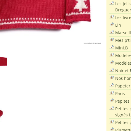
Les joli
Droguer
Les livr
Lin
Marseil
Mes p'ti
Mini.B
Modèles
Modèles
Noir et 
Nos ho
Papeter
Paris
Pépites
Petites 
signés 
Petites 
Plumett