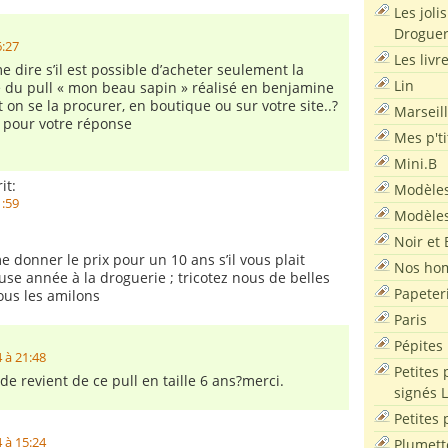
Les joli
Droguer
6:27
Les livr
 dire s’il est possible d’acheter seulement la
Lin
ve du pull « mon beau sapin » réalisé en benjamine
t on se la procurer, en boutique ou sur votre site..?
Marseil
 pour votre réponse
Mes p'ti
Mini.B
it:
Modèles
1:59
Modèles
Noir et 
e donner le prix pour un 10 ans s’il vous plait
Nos ho
se année à la droguerie ; tricotez nous de belles
Papeter
us les amilons
Paris
Pépites
 à 21:48
Petites 
 de revient de ce pull en taille 6 ans?merci.
signés 
Petites 
 à 15:24
Plumett