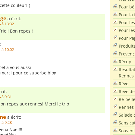
 cette couleur!-)
Pour bé
Pour la f
age
a écrit:
Pour les
 à 13:32
Pour le
Trio ! Bon repos !
Pour Pa
:
Produit
 à 10:02
Provenç
Récup'
oel à vous aussi
Résultat
t merci pour ce superbe blog
Rennes
Rêve
Rêve de
rit:
 à 9:31
Re-bell
bon repos aux rennes! Merci le trio
Rennes
Salade d
ine
a écrit:
Sans ca
 à 9:28
yeux Noël!!!
Souveni
 modèles.