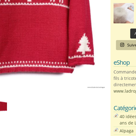
A
Suiv
eShop
Commandez 
fils à trico
directemen
www.ladro
Catégori
40 idée
ans de 
Alpaga