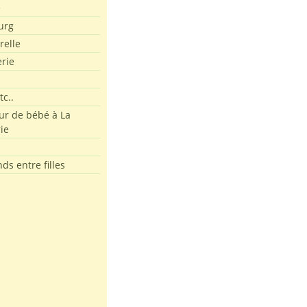
e
urg
relle
erie
tc..
r de bébé à La
ie
ds entre filles