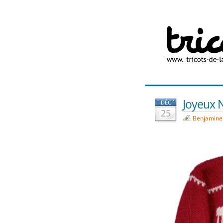
Joyeux N
DÉC
25
Benjamine