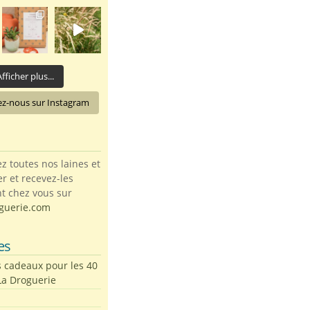
fficher plus...
ez-nous sur Instagram
toutes nos laines et
ter et recevez-les
t chez vous sur
guerie.com
es
s cadeaux pour les 40
La Droguerie