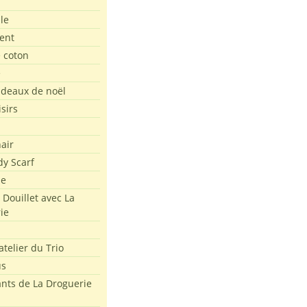
le
ent
e coton
e
adeaux de noël
isirs
air
dy Scarf
me
 Douillet avec La
ie
atelier du Trio
us
ants de La Droguerie