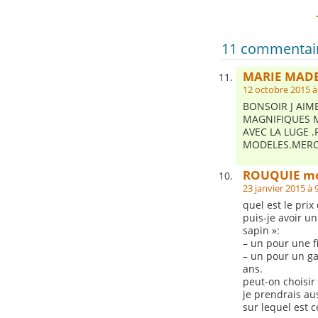
11 commentaire
MARIE MAD
12 octobre 2015 à
BONSOIR J AIM
MAGNIFIQUES M
AVEC LA LUGE .
MODELES.MERC
ROUQUIE m
23 janvier 2015 à 
quel est le prix
puis-je avoir u
sapin »:
– un pour une f
– un pour un ga
ans.
peut-on choisir
je prendrais aus
sur lequel est 