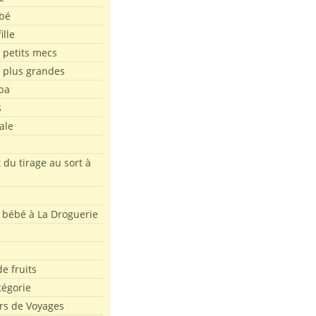
bé
ille
 petits mecs
s plus grandes
pa
s
ale
 du tirage au sort à
 bébé à La Droguerie
e
e fruits
tégorie
rs de Voyages