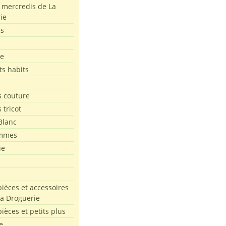
s mercredis de La
ie
es
le
ts habits
 couture
 tricot
Blanc
mmes
ie
pièces et accessoires
La Droguerie
pièces et petits plus
e