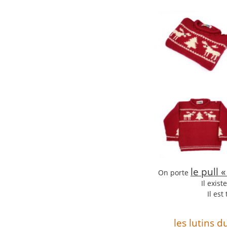
le pull 
On porte
Il exist
Il es
les lutins 