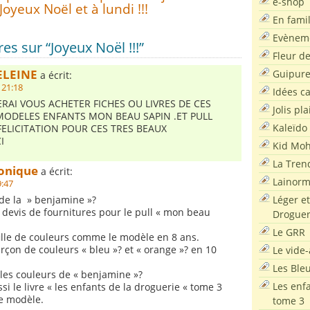
e-shop
Joyeux Noël et à lundi !!!
En famil
Evènem
s sur “Joyeux Noël !!!”
Fleur d
ELEINE
Guipur
a écrit:
 21:18
Idées c
ERAI VOUS ACHETER FICHES OU LIVRES DE CES
Jolis pla
ODELES ENFANTS MON BEAU SAPIN .ET PULL
Kaleïdo
FELICITATION POUR CES TRES BEAUX
I
Kid Moh
La Tren
onique
a écrit:
Lainor
9:47
Léger et
 de la » benjamine »?
n devis de fournitures pour le pull « mon beau
Droguer
Le GRR
ille de couleurs comme le modèle en 8 ans.
rçon de couleurs « bleu »? et « orange »? en 10
Le vide-
Les Ble
 les couleurs de « benjamine »?
Les enf
si le livre « les enfants de la droguerie « tome 3
ce modèle.
tome 3