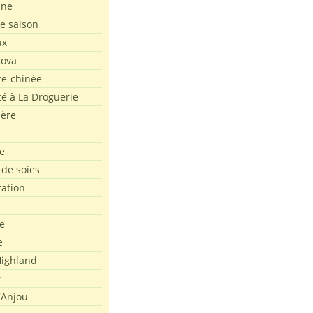
ine
de saison
ux
Nova
te-chinée
été à La Droguerie
ière
e
 de soies
ration
e
e
ighland
r
'Anjou