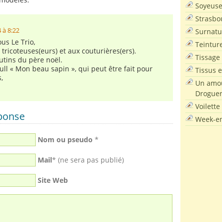
Soyeus
Strasbo
 à 8:22
Surnatu
us Le Trio,
Teintur
tricoteuses(eurs) et aux couturières(ers).
Tissage
utins du père noël.
ull « Mon beau sapin », qui peut être fait pour
Tissus e
,
Un amou
Droguer
Voilette
éponse
Week-en
Nom ou pseudo
*
Mail
* (ne sera pas publié)
Site Web