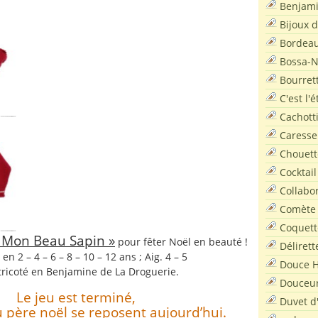
Benjam
Bijoux 
Bordea
Bossa-
Bourret
C'est l'
Cachott
Caresse
Chouett
Cocktail
Collabo
Comète
Coquett
« Mon Beau Sapin »
pour fêter Noël en beauté !
Délirett
e en 2 – 4 – 6 – 8 – 10 – 12 ans ; Aig. 4 – 5
Douce H
t tricoté en Benjamine de La Droguerie.
Douceu
Le jeu est terminé,
Duvet d
du père noël se reposent aujourd’hui.